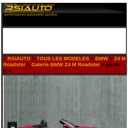
Photo de la BMW Z4 M Roadster
1140 fiches techniques et
performances automobile sportive.
RSiAUTO
>
TOUS LES MODELES
>
BMW
>
Z4 M
Roadster
>
Galerie BMW Z4 M Roadster
> photo
n°4