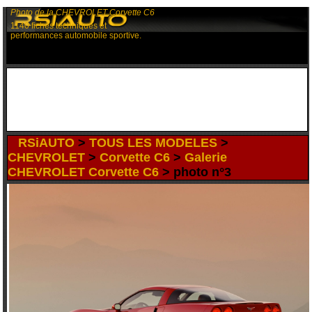
Photo de la CHEVROLET Corvette C6
1140 fiches techniques et
performances automobile sportive.
RSiAUTO
>
TOUS LES MODELES
>
CHEVROLET
>
Corvette C6
>
Galerie
CHEVROLET Corvette C6
> photo n°3