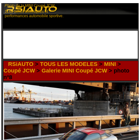
Photo de la MINI Coupé JCW
1140 fiches techniques et
performances automobile sportive.
RSiAUTO
>
TOUS LES MODELES
>
MINI
>
Coupé JCW
>
Galerie MINI Coupé JCW
> photo
n°8