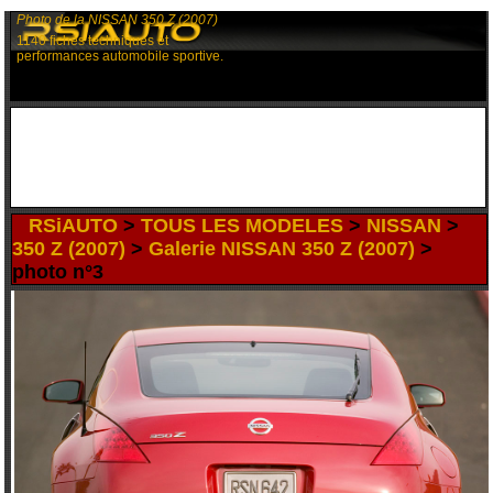
Photo de la NISSAN 350 Z (2007)
1140 fiches techniques et
performances automobile sportive.
RSiAUTO
>
TOUS LES MODELES
>
NISSAN
>
350 Z (2007)
>
Galerie NISSAN 350 Z (2007)
>
photo n°3