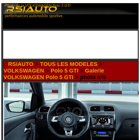
Photo de la VOLKSWAGEN Polo 5 GTI
1140 fiches techniques et
performances automobile sportive.
RSiAUTO
>
TOUS LES MODELES
>
VOLKSWAGEN
>
Polo 5 GTI
>
Galerie
VOLKSWAGEN Polo 5 GTI
> photo n°5