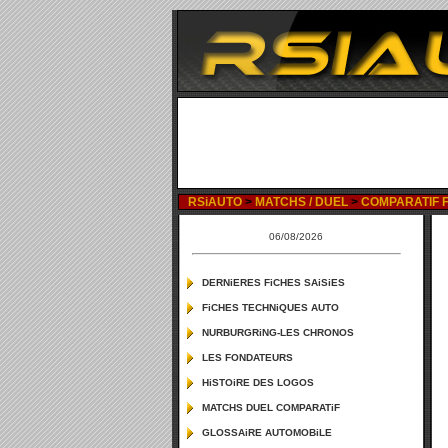
RSiAUTO
>
MATCHS / DUEL
>
COMPARATIF FE
06/08/2026
DERNiERES FiCHES SAiSiES
FiCHES TECHNiQUES AUTO
NURBURGRiNG-LES CHRONOS
LES FONDATEURS
HiSTOiRE DES LOGOS
MATCHS DUEL COMPARATiF
GLOSSAiRE AUTOMOBiLE