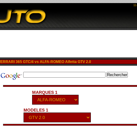
11
RRARI 365 GTC/4 vs ALFA-ROMEO Alfetta GTV 2.0
MARQUES 1
MODELES 1