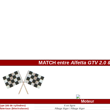
MATCH entre
Alfetta GTV 2.0
Moteur
Type (nb de cylindres)
4 en ligne
Materiaux (bloc/culasse)
Alliage léger / Alliage léger