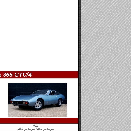
&
365 GTC/4
V12
Alliage léger / Alliage léger