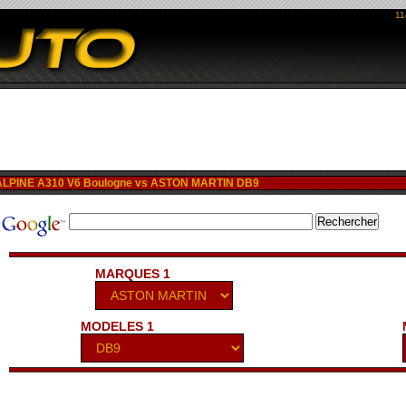
11
LPINE A310 V6 Boulogne vs ASTON MARTIN DB9
MARQUES 1
MODELES 1