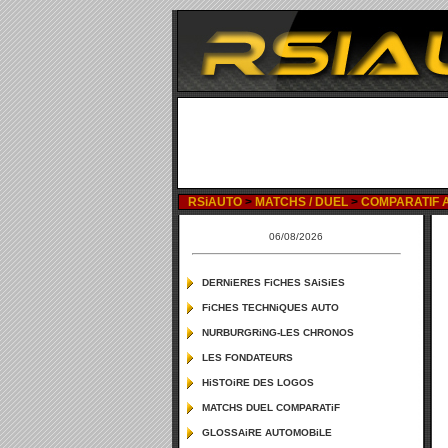
RSiAUTO
>
MATCHS / DUEL
>
COMPARATIF A
06/08/2026
DERNiERES FiCHES SAiSiES
FiCHES TECHNiQUES AUTO
NURBURGRiNG-LES CHRONOS
LES FONDATEURS
HiSTOiRE DES LOGOS
MATCHS DUEL COMPARATiF
GLOSSAiRE AUTOMOBiLE