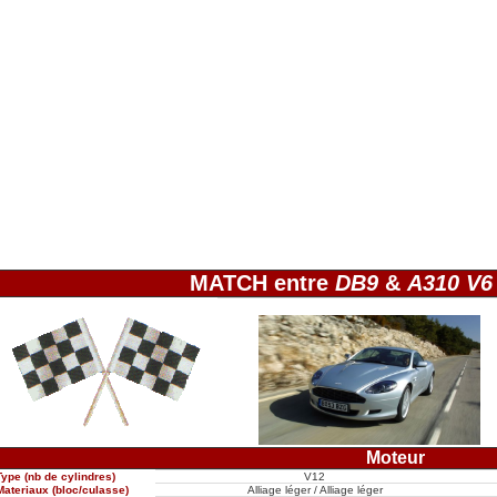
MATCH entre
DB9
&
A310 V6
Moteur
Type (nb de cylindres)
V12
Materiaux (bloc/culasse)
Alliage léger / Alliage léger