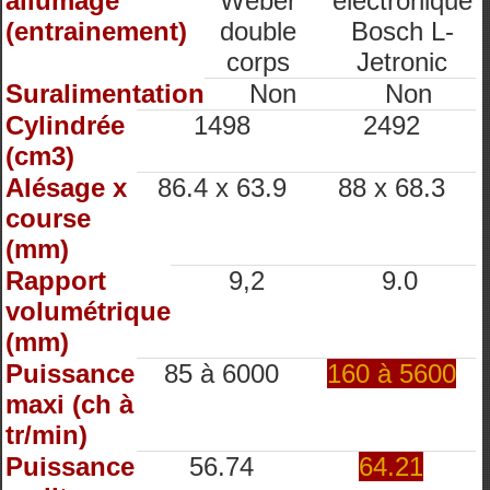
allumage
Weber
electronique
(entrainement)
double
Bosch L-
corps
Jetronic
Suralimentation
Non
Non
Cylindrée
1498
2492
(cm3)
Alésage x
86.4 x 63.9
88 x 68.3
course
(mm)
Rapport
9,2
9.0
volumétrique
(mm)
Puissance
85 à 6000
160 à 5600
maxi (ch à
tr/min)
Puissance
56.74
64.21