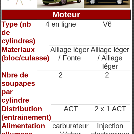
Moteur
Type (nb
4 en ligne
V6
de
cylindres)
Materiaux
Alliage léger
Alliage léger
(bloc/culasse)
/ Fonte
/ Alliage
léger
Nbre de
2
2
soupapes
par
cylindre
Distribution
ACT
2 x 1 ACT
(entrainement)
Alimentation
carburateur
Injection