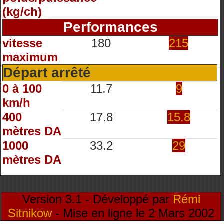
(kg/ch)
Performances
vitesse
180
215
maximum
Départ arrêté
0 à 100
11.7
9
km/h
400
17.8
15.8
mètres DA
1000
33.2
29
mètres DA
Version 3.1 - Développé par
Rémi
Sitnikow
- Mise en ligne le 2 Mars 2002