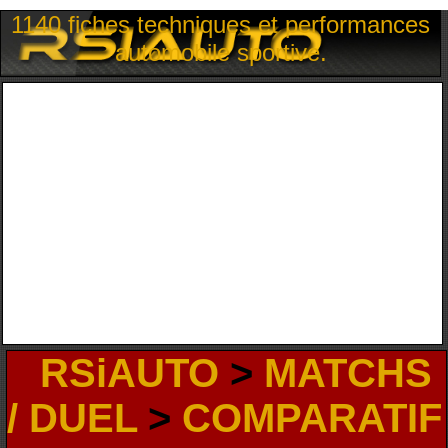
1140 fiches techniques et performances
automobile sportive.
RSiAUTO
>
MATCHS
/ DUEL
>
COMPARATIF