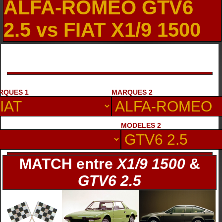
ALFA-ROMEO GTV6
2.5 vs FIAT X1/9 1500
RQUES 1
MARQUES 2
MODELES 2
MATCH entre
X1/9 1500
&
GTV6 2.5