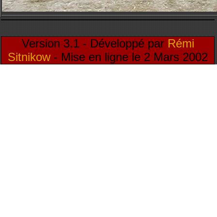
Version 3.1 - Développé par
Rémi
Sitnikow
- Mise en ligne le 2 Mars 2002