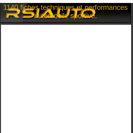
1140 fiches techniques et performances
automobile sportive.