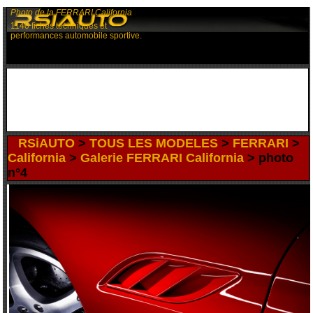
Photo de la FERRARI California
1140 fiches techniques et
performances automobile sportive.
RSiAUTO
>
TOUS LES MODELES
>
FERRARI
>
California
>
Galerie FERRARI California
> photo
n°4