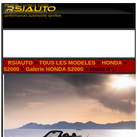
Photo de l' HONDA S2000
1140 fiches techniques et
performances automobile sportive.
RSiAUTO
>
TOUS LES MODELES
>
HONDA
>
S2000
>
Galerie HONDA S2000
> photo n°1