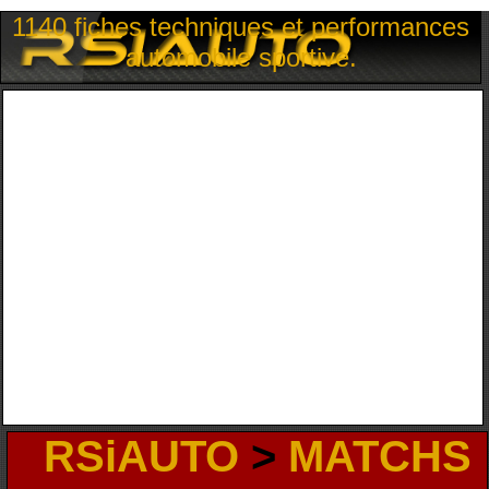
1140 fiches techniques et performances
automobile sportive.
RSiAUTO
>
MATCHS