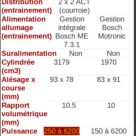
Distribution
2 x 2 ACT
(entrainement)
(courroie)
Alimentation
Gestion
Gestion
allumage
intégrale
Bosch
(entrainement)
Bosch ME
Motronic
7.3.1
Suralimentation
Non
Non
Cylindrée
3179
1970
(cm3)
Alésage x
93 x 78
83 x 91
course
(mm)
Rapport
10.5
10
volumétrique
(mm)
Puissance
250 à 6200
150 à 6200