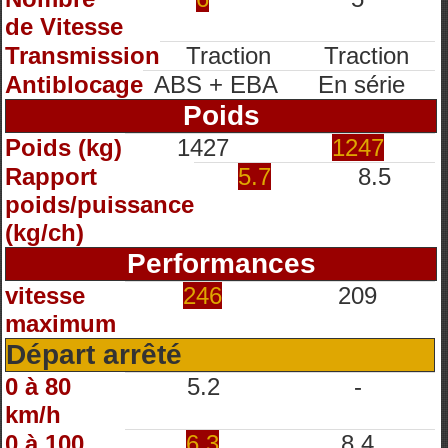
de Vitesse
Transmission
Traction
Traction
Antiblocage
ABS + EBA
En série
Poids
Poids (kg)
1427
1247
Rapport
5.7
8.5
poids/puissance
(kg/ch)
Performances
vitesse
246
209
maximum
Départ arrêté
0 à 80
5.2
-
km/h
0 à 100
6.3
8.4