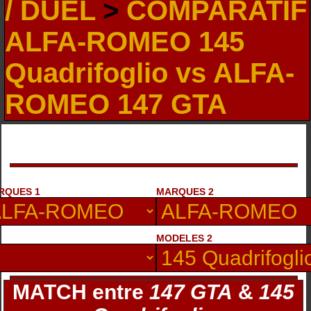
/ DUEL
>
COMPARATIF
ALFA-ROMEO 145
Quadrifoglio vs ALFA-
ROMEO 147 GTA
RQUES 1
MARQUES 2
MODELES 2
MATCH entre
147 GTA
&
145