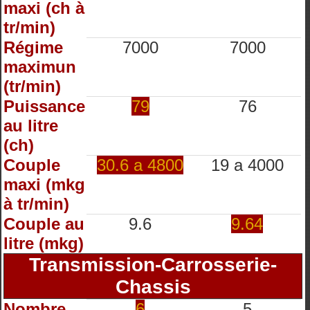
maxi (ch à
tr/min)
Régime
7000
7000
maximun
(tr/min)
Puissance
79
76
au litre
(ch)
Couple
30.6 a 4800
19 a 4000
maxi (mkg
à tr/min)
Couple au
9.6
9.64
litre (mkg)
Transmission-Carrosserie-
Chassis
Nombre
6
5