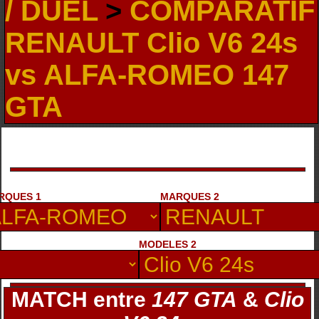
/ DUEL
>
COMPARATIF
RENAULT Clio V6 24s
vs ALFA-ROMEO 147
GTA
RQUES 1
MARQUES 2
MODELES 2
MATCH entre
147 GTA
&
Clio