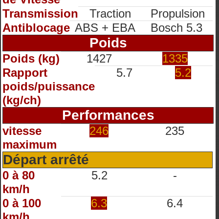
Transmission
Traction
Propulsion
Antiblocage
ABS + EBA
Bosch 5.3
Poids
Poids (kg)
1427
1335
Rapport
5.7
5.2
poids/puissance
(kg/ch)
Performances
vitesse
246
235
maximum
Départ arrêté
0 à 80
5.2
-
km/h
0 à 100
6.3
6.4
km/h