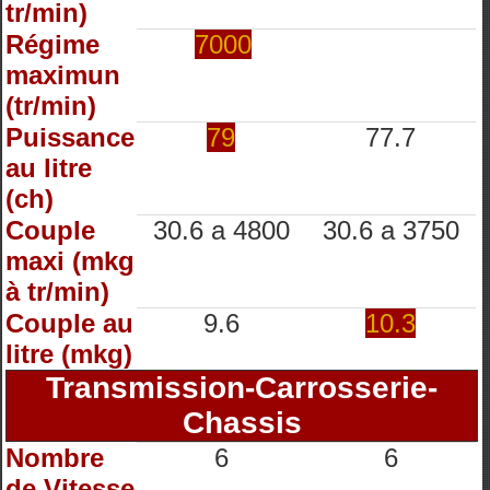
tr/min)
Régime
7000
maximun
(tr/min)
Puissance
79
77.7
au litre
(ch)
Couple
30.6 a 4800
30.6 a 3750
maxi (mkg
à tr/min)
Couple au
9.6
10.3
litre (mkg)
Transmission-Carrosserie-
Chassis
Nombre
6
6
de Vitesse