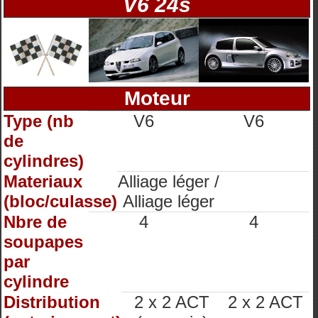
V6 24s
Moteur
Type (nb
V6
V6
de
cylindres)
Materiaux
Alliage léger /
(bloc/culasse)
Alliage léger
Nbre de
4
4
soupapes
par
cylindre
Distribution
2 x 2 ACT
2 x 2 ACT