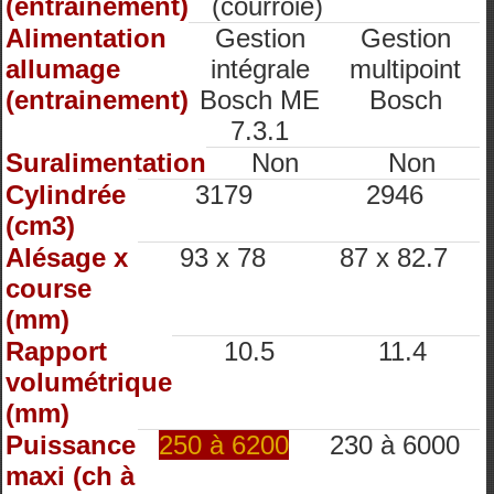
(entrainement)
(courroie)
Alimentation
Gestion
Gestion
allumage
intégrale
multipoint
(entrainement)
Bosch ME
Bosch
7.3.1
Suralimentation
Non
Non
Cylindrée
3179
2946
(cm3)
Alésage x
93 x 78
87 x 82.7
course
(mm)
Rapport
10.5
11.4
volumétrique
(mm)
Puissance
250 à 6200
230 à 6000
maxi (ch à