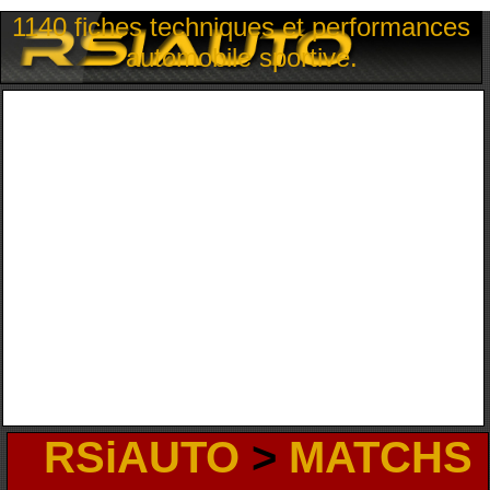
1140 fiches techniques et performances
automobile sportive.
RSiAUTO
>
MATCHS