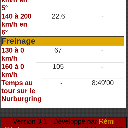
5°
140 à 200
22.6
-
km/h en
6°
Freinage
130 à 0
67
-
km/h
160 à 0
105
-
km/h
Temps au
-
8:49'00
tour sur le
Nurburgring
Version 3.1 - Développé par
Rémi