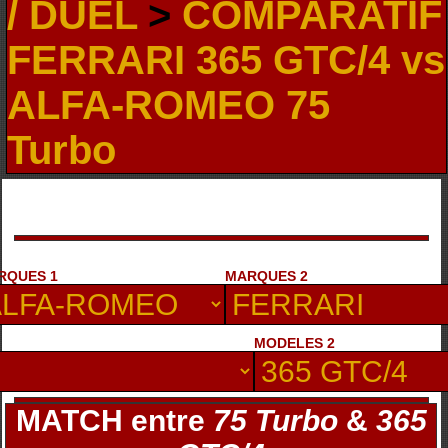
/ DUEL
>
COMPARATIF
FERRARI 365 GTC/4 vs
ALFA-ROMEO 75
Turbo
RQUES 1
MARQUES 2
MODELES 2
MATCH entre
75 Turbo
&
365