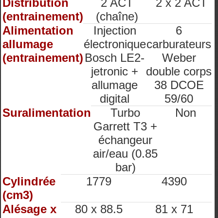
Distribution
2 ACT
2 x 2 ACT
(entrainement)
(chaîne)
Alimentation
Injection
6
allumage
électronique
carburateurs
(entrainement)
Bosch LE2-
Weber
jetronic +
double corps
allumage
38 DCOE
digital
59/60
Suralimentation
Turbo
Non
Garrett T3 +
échangeur
air/eau (0.85
bar)
Cylindrée
1779
4390
(cm3)
Alésage x
80 x 88.5
81 x 71