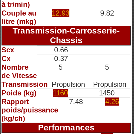
à tr/min)
Couple au
12.93
9.82
litre (mkg)
Transmission-Carrosserie-
Chassis
Scx
0.66
Cx
0.37
Nombre
5
5
de Vitesse
Transmission
Propulsion
Propulsion
Poids (kg)
1160
1450
Rapport
7.48
4.26
poids/puissance
(kg/ch)
Performances