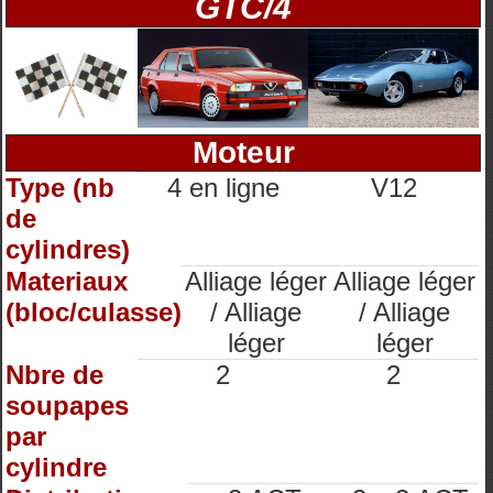
GTC/4
Moteur
Type (nb
4 en ligne
V12
de
cylindres)
Materiaux
Alliage léger
Alliage léger
(bloc/culasse)
/ Alliage
/ Alliage
léger
léger
Nbre de
2
2
soupapes
par
cylindre