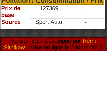
Pollution / Consommation / Prix
Prix de
127369
-
base
Source
Sport Auto
-
Version 3.1 - Développé par
Rémi
Sitnikow
- Mise en ligne le 2 Mars 2002