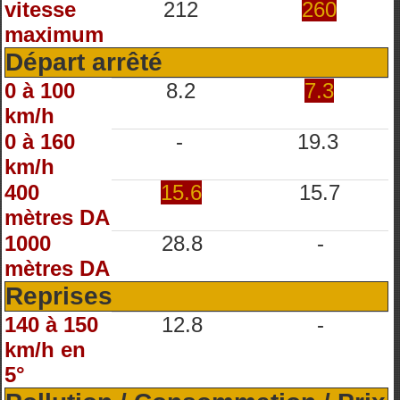
vitesse
212
260
maximum
Départ arrêté
0 à 100
8.2
7.3
km/h
0 à 160
-
19.3
km/h
400
15.6
15.7
mètres DA
1000
28.8
-
mètres DA
Reprises
140 à 150
12.8
-
km/h en
5°