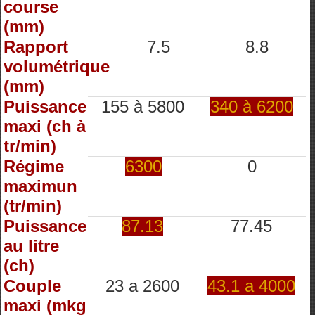
course
(mm)
Rapport
7.5
8.8
volumétrique
(mm)
Puissance
155 à 5800
340 à 6200
maxi (ch à
tr/min)
Régime
6300
0
maximun
(tr/min)
Puissance
87.13
77.45
au litre
(ch)
Couple
23 a 2600
43.1 a 4000
maxi (mkg