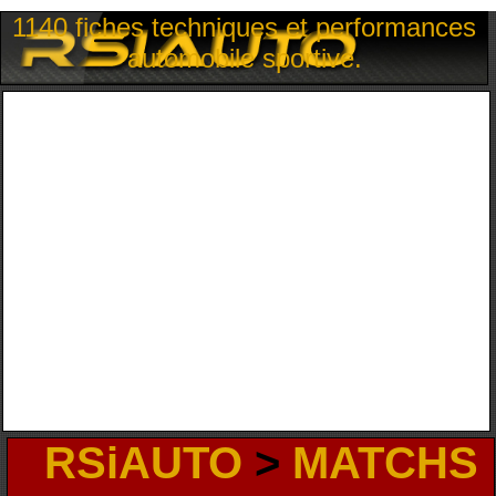
1140 fiches techniques et performances
automobile sportive.
RSiAUTO
>
MATCHS