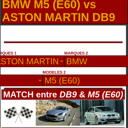
BMW M5 (E60) vs
ASTON MARTIN DB9
RQUES 1
MARQUES 2
MODELES 2
MATCH entre
DB9
&
M5 (E60)