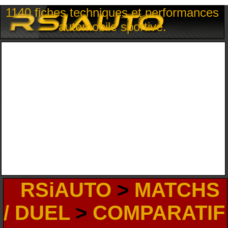
1140 fiches techniques et performances
automobile sportive.
RSiAUTO
>
MATCHS
/ DUEL
>
COMPARATIF