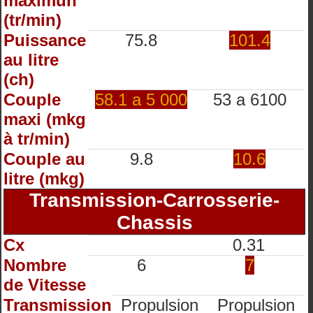
maximun
(tr/min)
Puissance
75.8
101.4
au litre
(ch)
Couple
58.1 a 5 000
53 a 6100
maxi (mkg
à tr/min)
Couple au
9.8
10.6
litre (mkg)
Transmission-Carrosserie-
Chassis
Cx
0.31
Nombre
6
7
de Vitesse
Transmission
Propulsion
Propulsion