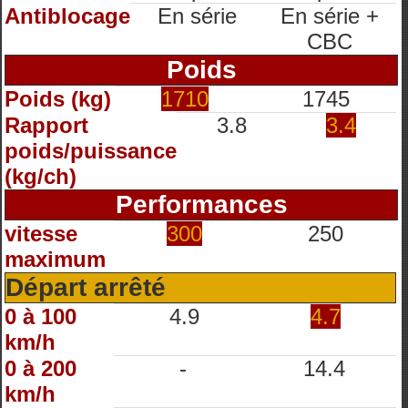
Antiblocage
En série
En série +
CBC
Poids
Poids (kg)
1710
1745
Rapport
3.8
3.4
poids/puissance
(kg/ch)
Performances
vitesse
300
250
maximum
Départ arrêté
0 à 100
4.9
4.7
km/h
0 à 200
-
14.4
km/h