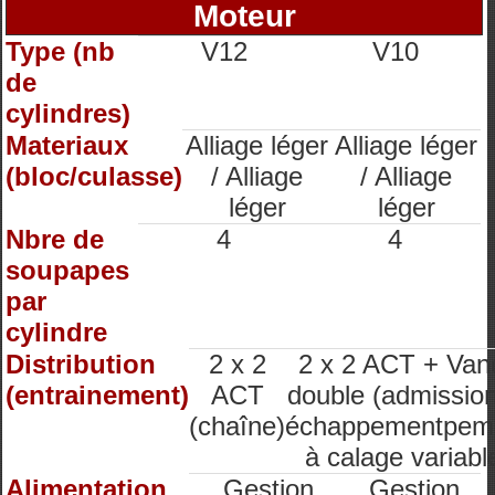
Moteur
Type (nb
V12
V10
de
cylindres)
Materiaux
Alliage léger
Alliage léger
(bloc/culasse)
/ Alliage
/ Alliage
léger
léger
Nbre de
4
4
soupapes
par
cylindre
Distribution
2 x 2
2 x 2 ACT + Van
(entrainement)
ACT
double (admission
(chaîne)
échappementpem
à calage variabl
Alimentation
Gestion
Gestion