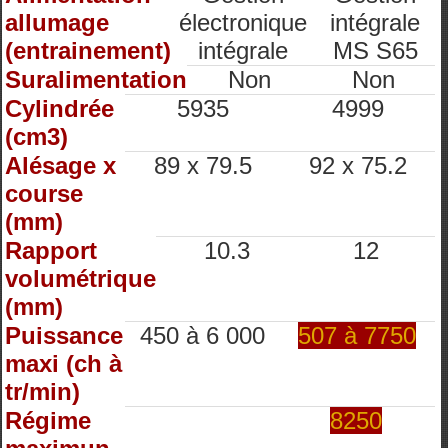
allumage
électronique
intégrale
(entrainement)
intégrale
MS S65
Suralimentation
Non
Non
Cylindrée
5935
4999
(cm3)
Alésage x
89 x 79.5
92 x 75.2
course
(mm)
Rapport
10.3
12
volumétrique
(mm)
Puissance
450 à 6 000
507 à 7750
maxi (ch à
tr/min)
Régime
8250