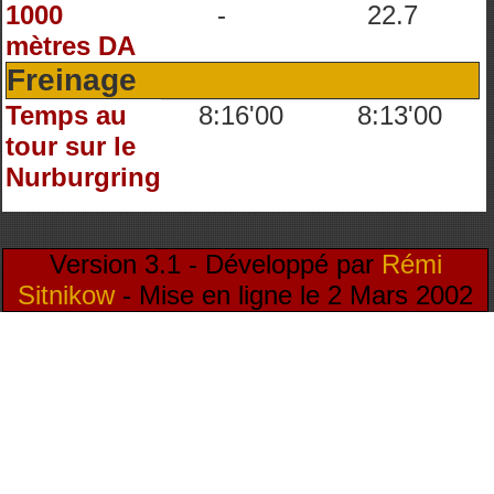
1000
-
22.7
mètres DA
Freinage
Temps au
8:16'00
8:13'00
tour sur le
Nurburgring
Version 3.1 - Développé par
Rémi
Sitnikow
- Mise en ligne le 2 Mars 2002