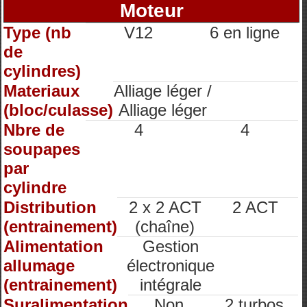
Moteur
Type (nb
V12
6 en ligne
de
cylindres)
Materiaux
Alliage léger /
(bloc/culasse)
Alliage léger
Nbre de
4
4
soupapes
par
cylindre
Distribution
2 x 2 ACT
2 ACT
(entrainement)
(chaîne)
Alimentation
Gestion
allumage
électronique
(entrainement)
intégrale
Suralimentation
Non
2 turbos