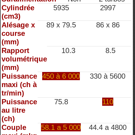
Cylindrée
5935
2997
(cm3)
Alésage x
89 x 79.5
86 x 86
course
(mm)
Rapport
10.3
8.5
volumétrique
(mm)
Puissance
450 à 6 000
330 à 5600
maxi (ch à
tr/min)
Puissance
75.8
110
au litre
(ch)
Couple
58.1 a 5 000
44.4 a 4800