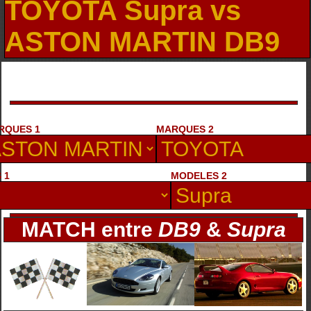
TOYOTA Supra vs
ASTON MARTIN DB9
RQUES 1
MARQUES 2
 1
MODELES 2
MATCH entre
DB9
&
Supra