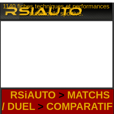
1140 fiches techniques et performances
automobile sportive.
RSiAUTO
>
MATCHS
/ DUEL
>
COMPARATIF