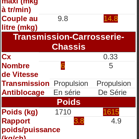
maxi (mkg
à tr/min)
Couple au
9.8
14.8
litre (mkg)
Transmission-Carrosserie-
Chassis
Cx
0.33
Nombre
6
5
de Vitesse
Transmission
Propulsion
Propulsion
Antiblocage
En série
De Série
Poids
Poids (kg)
1710
1615
Rapport
3.8
4.9
poids/puissance
(kg/ch)