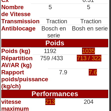
Nombre
5
5
de Vitesse
Transmission
Traction
Traction
Antiblocage
Bosch en
Bosh en serie
serie
Poids
Poids (kg)
1192
1035
Répartition
759 /433
713 / 322
AV/AR (kg)
Rapport
7.9
7.6
poids/puissance
(kg/ch)
Performances
vitesse
213
204
maximum