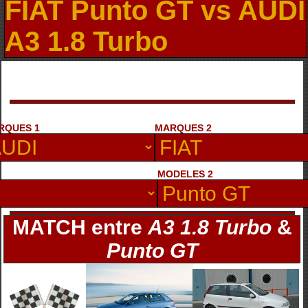
FIAT Punto GT vs AUDI
A3 1.8 Turbo
RQUES 1
MARQUES 2
MODELES 2
MATCH entre
A3 1.8 Turbo
&
Punto GT