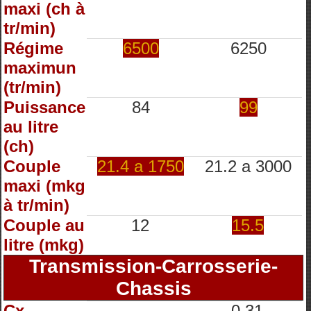
maxi (ch à
tr/min)
Régime
6500
6250
maximun
(tr/min)
Puissance
84
99
au litre
(ch)
Couple
21.4 a 1750
21.2 a 3000
maxi (mkg
à tr/min)
Couple au
12
15.5
litre (mkg)
Transmission-Carrosserie-
Chassis
Cx
0.31