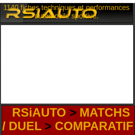
1140 fiches techniques et performances
automobile sportive.
RSiAUTO
>
MATCHS
/ DUEL
>
COMPARATIF