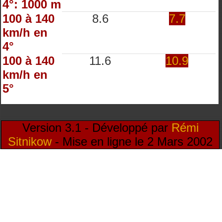
4°: 1000 m
100 à 140
8.6
7.7
km/h en
4°
100 à 140
11.6
10.9
km/h en
5°
Version 3.1 - Développé par
Rémi
Sitnikow
- Mise en ligne le 2 Mars 2002