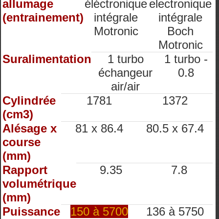
allumage
éléctronique
electronique
(entrainement)
intégrale
intégrale
Motronic
Boch
Motronic
Suralimentation
1 turbo
1 turbo -
échangeur
0.8
air/air
Cylindrée
1781
1372
(cm3)
Alésage x
81 x 86.4
80.5 x 67.4
course
(mm)
Rapport
9.35
7.8
volumétrique
(mm)
Puissance
150 à 5700
136 à 5750