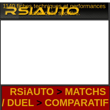
1140 fiches techniques et performances
automobile sportive.
RSiAUTO
>
MATCHS
/ DUEL
>
COMPARATIF