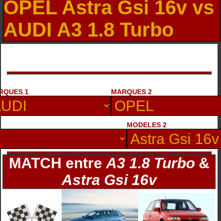
OPEL Astra Gsi 16v vs
AUDI A3 1.8 Turbo
RQUES 1
MARQUES 2
MODELES 2
MATCH entre
A3 1.8 Turbo
&
Astra Gsi 16v