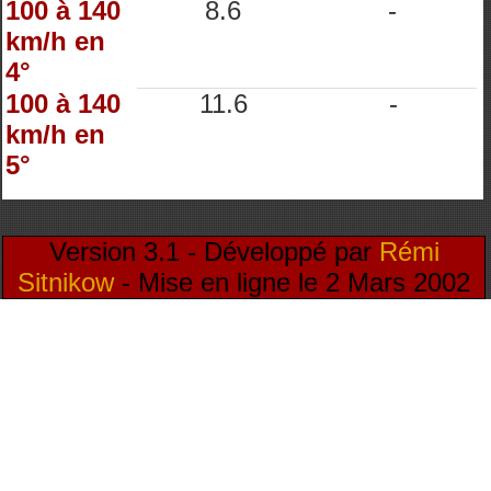
100 à 140
8.6
-
km/h en
4°
100 à 140
11.6
-
km/h en
5°
Version 3.1 - Développé par
Rémi
Sitnikow
- Mise en ligne le 2 Mars 2002