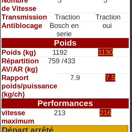
Nombre
5
5
de Vitesse
Transmission
Traction
Traction
Antiblocage
Bosch en
oui
serie
Poids
Poids (kg)
1192
1130
Répartition
759 /433
AV/AR (kg)
Rapport
7.9
7.5
poids/puissance
(kg/ch)
Performances
vitesse
213
216
maximum
Départ arrêté