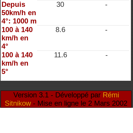
Depuis
30
-
50km/h en
4°: 1000 m
100 à 140
8.6
-
km/h en
4°
100 à 140
11.6
-
km/h en
5°
Version 3.1 - Développé par
Rémi
Sitnikow
- Mise en ligne le 2 Mars 2002