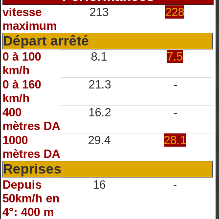
vitesse
213
228
maximum
Départ arrêté
0 à 100
8.1
7.5
km/h
0 à 160
21.3
-
km/h
400
16.2
-
mètres DA
1000
29.4
28.1
mètres DA
Reprises
Depuis
16
-
50km/h en
4°: 400 m