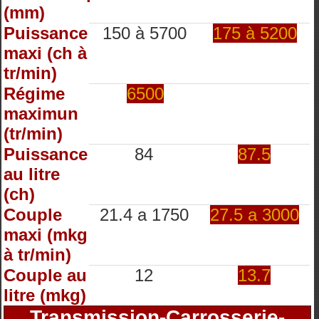
(mm)
Puissance
150 à 5700
175 à 5200
maxi (ch à
tr/min)
Régime
6500
maximun
(tr/min)
Puissance
84
87.5
au litre
(ch)
Couple
21.4 a 1750
27.5 a 3000
maxi (mkg
à tr/min)
Couple au
12
13.7
litre (mkg)
Transmission-Carrosserie-