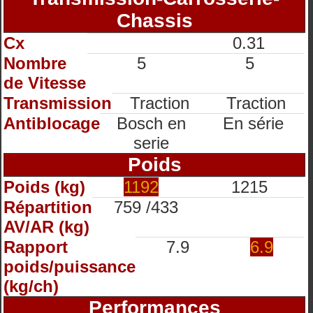
Chassis
Cx
0.31
Nombre
5
5
de Vitesse
Transmission
Traction
Traction
Antiblocage
Bosch en
En série
serie
Poids
Poids (kg)
1192
1215
Répartition
759 /433
AV/AR (kg)
Rapport
7.9
6.9
poids/puissance
(kg/ch)
Performances