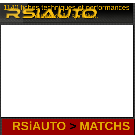
1140 fiches techniques et performances
automobile sportive.
RSiAUTO
>
MATCHS