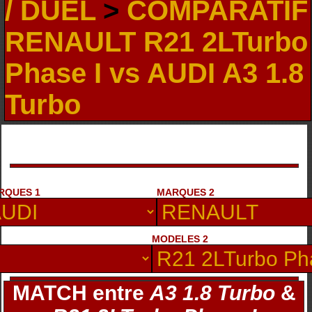
/ DUEL
>
COMPARATIF
RENAULT R21 2LTurbo
Phase I vs AUDI A3 1.8
Turbo
RQUES 1
MARQUES 2
MODELES 2
MATCH entre
A3 1.8 Turbo
&