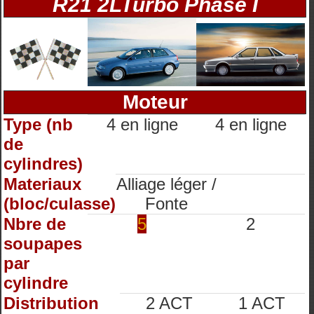
R21 2LTurbo Phase I
Moteur
Type (nb
4 en ligne
4 en ligne
de
cylindres)
Materiaux
Alliage léger /
(bloc/culasse)
Fonte
Nbre de
5
2
soupapes
par
cylindre
Distribution
2 ACT
1 ACT