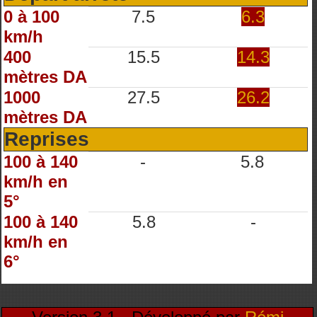
0 à 100
7.5
6.3
km/h
400
15.5
14.3
mètres DA
1000
27.5
26.2
mètres DA
Reprises
100 à 140
-
5.8
km/h en
5°
100 à 140
5.8
-
km/h en
6°