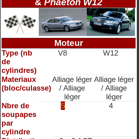
&
Phaeton W12
Moteur
Type (nb
V8
W12
de
cylindres)
Materiaux
Alliage léger
Alliage léger
(bloc/culasse)
/ Alliage
/ Alliage
léger
léger
Nbre de
5
4
soupapes
par
cylindre