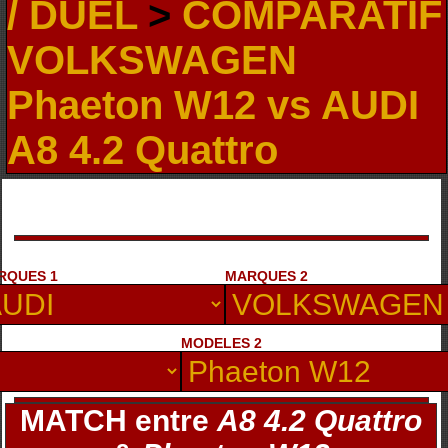
/ DUEL
>
COMPARATIF
VOLKSWAGEN
Phaeton W12 vs AUDI
A8 4.2 Quattro
RQUES 1
MARQUES 2
MODELES 2
MATCH entre
A8 4.2 Quattro