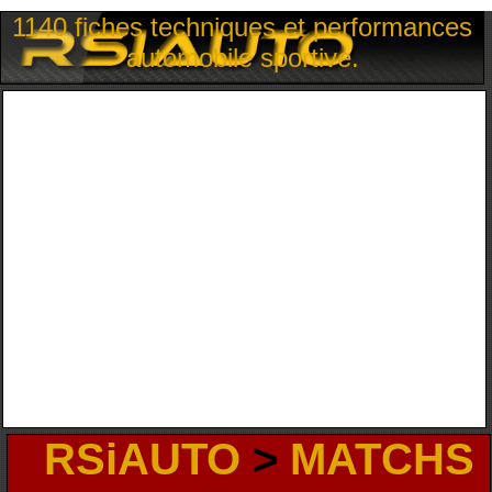
1140 fiches techniques et performances
automobile sportive.
RSiAUTO
>
MATCHS