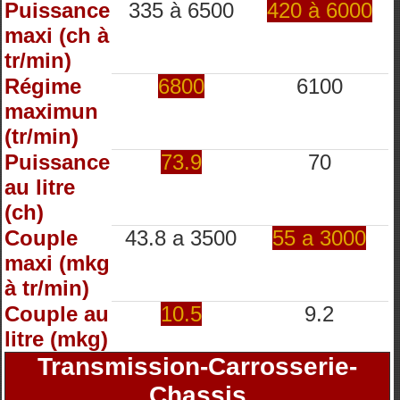
Puissance
335 à 6500
420 à 6000
maxi (ch à
tr/min)
Régime
6800
6100
maximun
(tr/min)
Puissance
73.9
70
au litre
(ch)
Couple
43.8 a 3500
55 a 3000
maxi (mkg
à tr/min)
Couple au
10.5
9.2
litre (mkg)
Transmission-Carrosserie-
Chassis