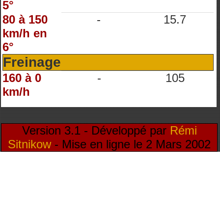
5°
80 à 150
-
15.7
km/h en
6°
Freinage
160 à 0
-
105
km/h
Version 3.1 - Développé par
Rémi
Sitnikow
- Mise en ligne le 2 Mars 2002