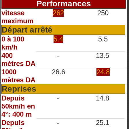
Performances
vitesse
262
250
maximum
Départ arrêté
0 à 100
5.4
5.5
km/h
400
-
13.5
mètres DA
1000
26.6
24.8
mètres DA
Reprises
Depuis
-
14.8
50km/h en
4°: 400 m
Depuis
-
25.1