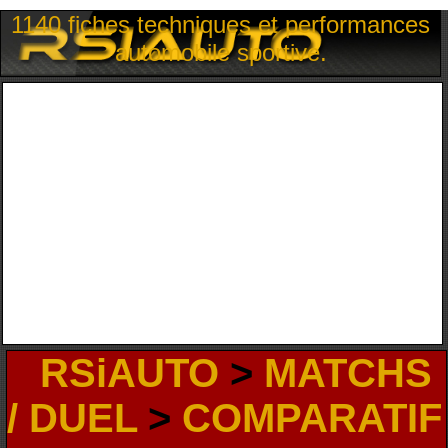
1140 fiches techniques et performances
automobile sportive.
RSiAUTO
>
MATCHS
/ DUEL
>
COMPARATIF