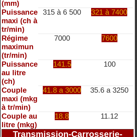
(mm)
Puissance
315 à 6 500
321 à 7400
maxi (ch à
tr/min)
Régime
7000
7600
maximun
(tr/min)
Puissance
141.5
100
au litre
(ch)
Couple
41.8 a 3000
35.6 a 3250
maxi (mkg
à tr/min)
Couple au
18.8
11.12
litre (mkg)
Transmission-Carrosserie-