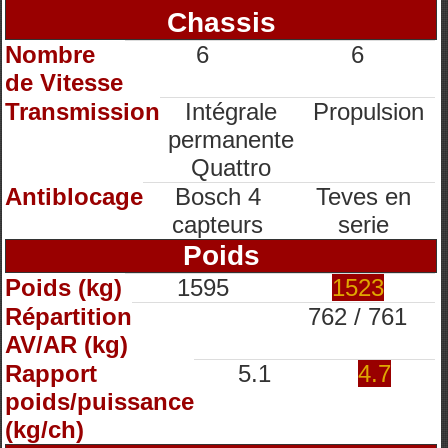
Chassis
Nombre
6
6
de Vitesse
Transmission
Intégrale
Propulsion
permanente
Quattro
Antiblocage
Bosch 4
Teves en
capteurs
serie
Poids
Poids (kg)
1595
1523
Répartition
762 / 761
AV/AR (kg)
Rapport
5.1
4.7
poids/puissance
(kg/ch)