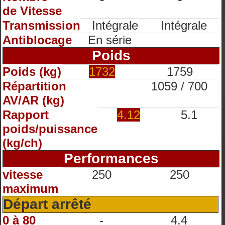
de Vitesse
Transmission
Intégrale
Intégrale
Antiblocage
En série
Poids
Poids (kg)
1732
1759
Répartition
1059 / 700
AV/AR (kg)
Rapport
4.12
5.1
poids/puissance
(kg/ch)
Performances
vitesse
250
250
maximum
Départ arrêté
0 à 80
-
4.4