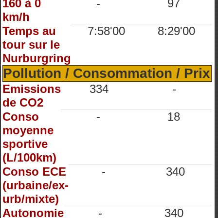
160 à 0
-
97
km/h
Temps au
7:58'00
8:29'00
tour sur le
Nurburgring
Pollution / Consommation / Prix
Emissions
334
-
de CO2
Conso
-
18
moyenne
sportive
(L/100km)
Conso ECE
-
340
(urbaine/ex-
urb/mixte)
Autonomie
-
340