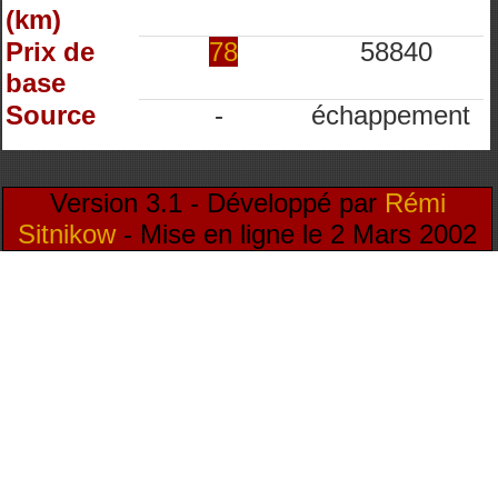
(km)
Prix de
78
58840
base
Source
-
échappement
Version 3.1 - Développé par
Rémi
Sitnikow
- Mise en ligne le 2 Mars 2002