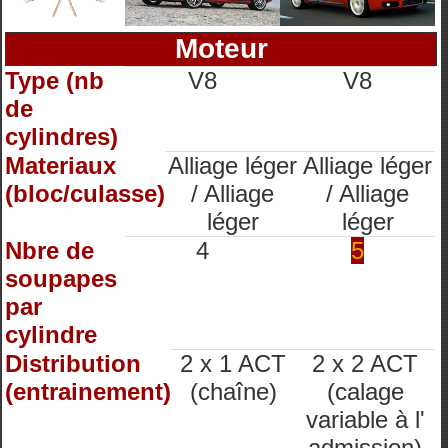
Moteur
Type (nb
V8
V8
de
cylindres)
Materiaux
Alliage léger
Alliage léger
(bloc/culasse)
/ Alliage
/ Alliage
léger
léger
Nbre de
4
5
soupapes
par
cylindre
Distribution
2 x 1 ACT
2 x 2 ACT
(entrainement)
(chaîne)
(calage
variable à l'
admission)