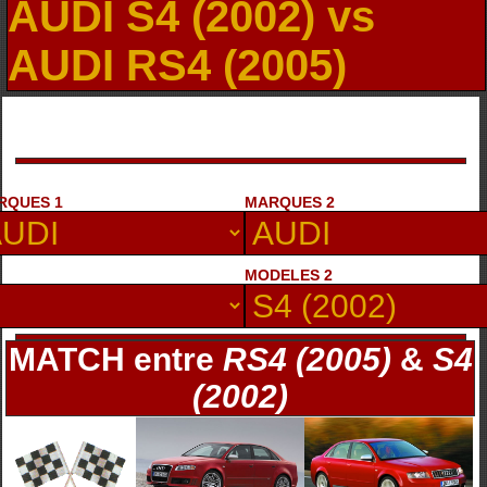
AUDI S4 (2002) vs
AUDI RS4 (2005)
RQUES 1
MARQUES 2
MODELES 2
MATCH entre
RS4 (2005)
&
S4
(2002)