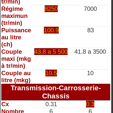
tr/min)
Régime
8250
7000
maximun
(tr/min)
Puissance
100.9
83
au litre
(ch)
Couple
43.8 a 5 500
41.8 a 3500
maxi (mkg
à tr/min)
Couple au
10.5
10
litre (mkg)
Transmission-Carrosserie-
Chassis
Cx
0.31
0.3
Nombre
6
6