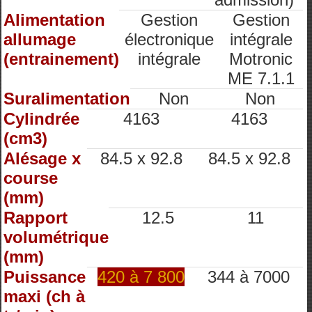
Alimentation
Gestion
Gestion
allumage
électronique
intégrale
(entrainement)
intégrale
Motronic
ME 7.1.1
Suralimentation
Non
Non
Cylindrée
4163
4163
(cm3)
Alésage x
84.5 x 92.8
84.5 x 92.8
course
(mm)
Rapport
12.5
11
volumétrique
(mm)
Puissance
420 à 7 800
344 à 7000
maxi (ch à