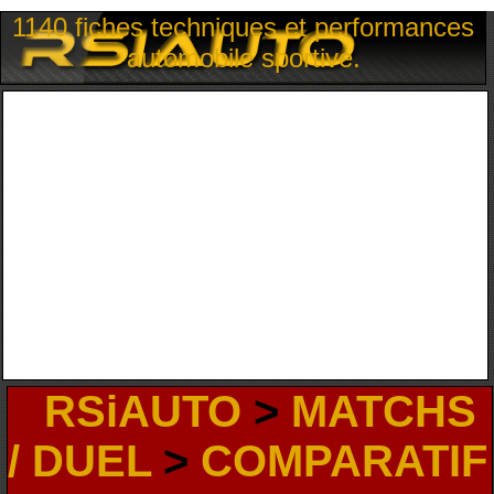
1140 fiches techniques et performances
automobile sportive.
RSiAUTO
>
MATCHS
/ DUEL
>
COMPARATIF