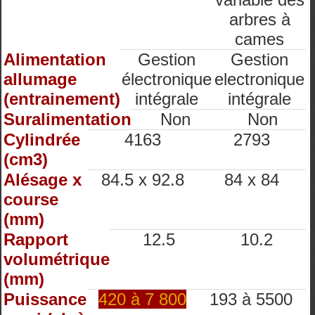
arbres à
cames
Alimentation
Gestion
Gestion
allumage
électronique
electronique
(entrainement)
intégrale
intégrale
Suralimentation
Non
Non
Cylindrée
4163
2793
(cm3)
Alésage x
84.5 x 92.8
84 x 84
course
(mm)
Rapport
12.5
10.2
volumétrique
(mm)
Puissance
420 à 7 800
193 à 5500