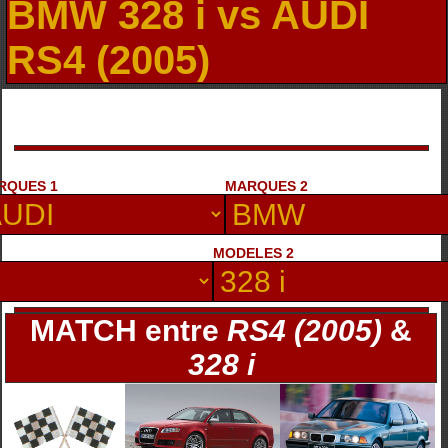
BMW 328 i vs AUDI
RS4 (2005)
RQUES 1
MARQUES 2
MODELES 2
MATCH entre
RS4 (2005)
&
328 i