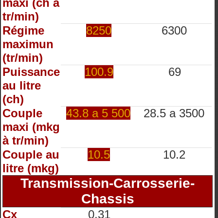
maxi (ch à
tr/min)
Régime
8250
6300
maximun
(tr/min)
Puissance
100.9
69
au litre
(ch)
Couple
43.8 a 5 500
28.5 a 3500
maxi (mkg
à tr/min)
Couple au
10.5
10.2
litre (mkg)
Transmission-Carrosserie-
Chassis
Cx
0.31