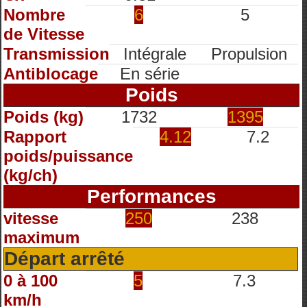
Nombre
6
5
de Vitesse
Transmission
Intégrale
Propulsion
Antiblocage
En série
Poids
Poids (kg)
1732
1395
Rapport
4.12
7.2
poids/puissance
(kg/ch)
Performances
vitesse
250
238
maximum
Départ arrêté
0 à 100
5
7.3
km/h