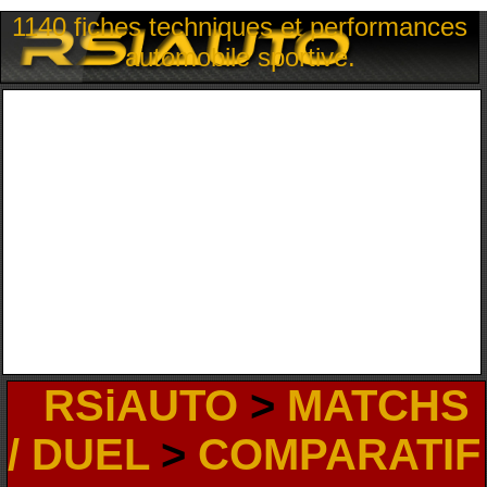
1140 fiches techniques et performances
automobile sportive.
RSiAUTO
>
MATCHS
/ DUEL
>
COMPARATIF