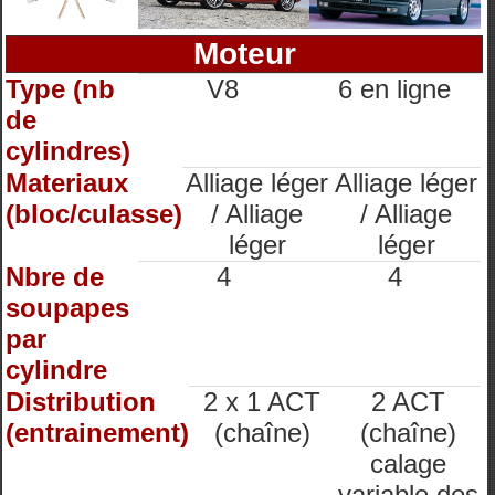
Moteur
Type (nb
V8
6 en ligne
de
cylindres)
Materiaux
Alliage léger
Alliage léger
(bloc/culasse)
/ Alliage
/ Alliage
léger
léger
Nbre de
4
4
soupapes
par
cylindre
Distribution
2 x 1 ACT
2 ACT
(entrainement)
(chaîne)
(chaîne)
calage
variable des