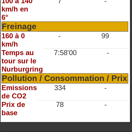
100 à 140
7
-
km/h en
6°
Freinage
160 à 0
-
99
km/h
Temps au
7:58'00
-
tour sur le
Nurburgring
Pollution / Consommation / Prix
Emissions
334
-
de CO2
Prix de
78
-
base