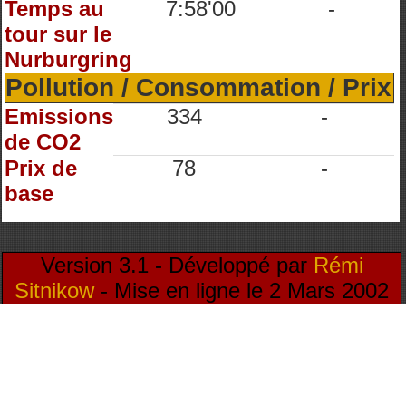
Temps au
7:58'00
-
tour sur le
Nurburgring
Pollution / Consommation / Prix
Emissions
334
-
de CO2
Prix de
78
-
base
Version 3.1 - Développé par
Rémi
Sitnikow
- Mise en ligne le 2 Mars 2002