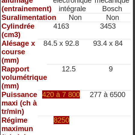
allumage
électronique
mécanique
(entrainement)
intégrale
Bosch
Suralimentation
Non
Non
Cylindrée
4163
3453
(cm3)
Alésage x
84.5 x 92.8
93.4 x 84
course
(mm)
Rapport
12.5
9
volumétrique
(mm)
Puissance
420 à 7 800
277 à 6500
maxi (ch à
tr/min)
Régime
8250
maximun