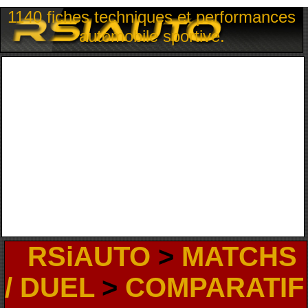
1140 fiches techniques et performances
automobile sportive.
RSiAUTO
>
MATCHS
/ DUEL
>
COMPARATIF