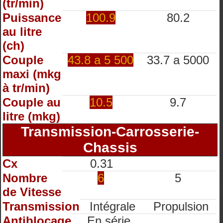
(tr/min)
Puissance
100.9
80.2
au litre
(ch)
Couple
43.8 a 5 500
33.7 a 5000
maxi (mkg
à tr/min)
Couple au
10.5
9.7
litre (mkg)
Transmission-Carrosserie-
Chassis
Cx
0.31
Nombre
6
5
de Vitesse
Transmission
Intégrale
Propulsion
Antiblocage
En série