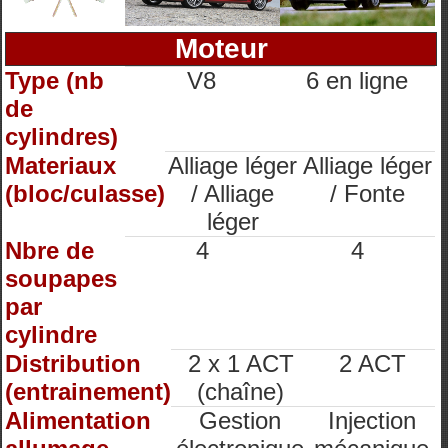
Moteur
Type (nb
V8
6 en ligne
de
cylindres)
Materiaux
Alliage léger
Alliage léger
(bloc/culasse)
/ Alliage
/ Fonte
léger
Nbre de
4
4
soupapes
par
cylindre
Distribution
2 x 1 ACT
2 ACT
(entrainement)
(chaîne)
Alimentation
Gestion
Injection