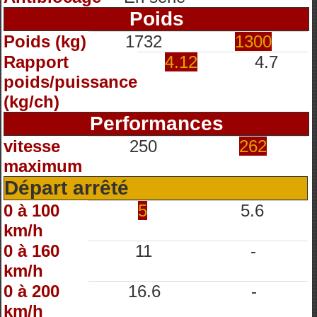
Poids
Poids (kg)
1732
1300
Rapport
4.12
4.7
poids/puissance
(kg/ch)
Performances
vitesse
250
262
maximum
Départ arrêté
0 à 100
5
5.6
km/h
0 à 160
11
-
km/h
0 à 200
16.6
-
km/h