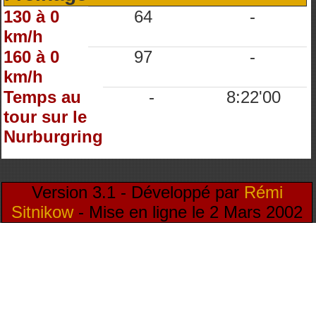
130 à 0
64
-
km/h
160 à 0
97
-
km/h
Temps au
-
8:22'00
tour sur le
Nurburgring
Version 3.1 - Développé par
Rémi
Sitnikow
- Mise en ligne le 2 Mars 2002