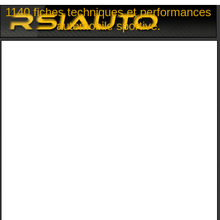
1140 fiches techniques et performances
automobile sportive.