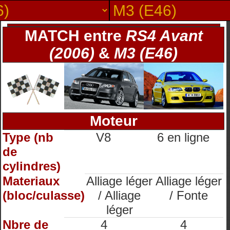
MATCH entre
RS4 Avant
(2006)
&
M3 (E46)
Moteur
Type (nb
V8
6 en ligne
de
cylindres)
Materiaux
Alliage léger
Alliage léger
(bloc/culasse)
/ Alliage
/ Fonte
léger
Nbre de
4
4