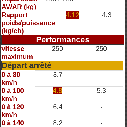
AV/AR (kg)
Rapport
4.12
4.3
poids/puissance
(kg/ch)
Performances
vitesse
250
250
maximum
Départ arrêté
0 à 80
3.7
-
km/h
0 à 100
4.8
5.3
km/h
0 à 120
6.4
-
km/h
0 à 140
8.2
-