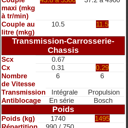
maxi (mkg
à tr/min)
Couple au
10.5
11.5
litre (mkg)
Transmission-Carrosserie-
Chassis
Scx
0.67
Cx
0.31
0.29
Nombre
6
6
de Vitesse
Transmission
Intégrale
Propulsion
Antiblocage
En série
Bosch
Poids
Poids (kg)
1740
1495
Répartition
990 / 750