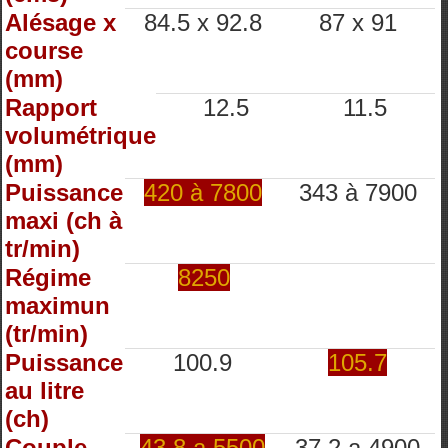
Alésage x
84.5 x 92.8
87 x 91
course
(mm)
Rapport
12.5
11.5
volumétrique
(mm)
Puissance
420 à 7800
343 à 7900
maxi (ch à
tr/min)
Régime
8250
maximun
(tr/min)
Puissance
100.9
105.7
au litre
(ch)
Couple
43.8 a 5500
37.2 a 4900