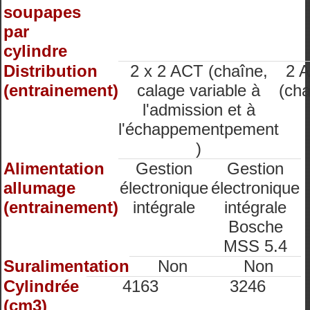
soupapes
par
cylindre
Distribution
2 x 2 ACT (chaîne,
2 
(entrainement)
calage variable à
(cha
l'admission et à
l'échappementpement
)
Alimentation
Gestion
Gestion
allumage
électronique
électronique
(entrainement)
intégrale
intégrale
Bosche
MSS 5.4
Suralimentation
Non
Non
Cylindrée
4163
3246
(cm3)