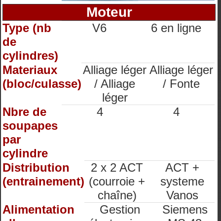
Moteur
Type (nb
V6
6 en ligne
de
cylindres)
Materiaux
Alliage léger
Alliage léger
(bloc/culasse)
/ Alliage
/ Fonte
léger
Nbre de
4
4
soupapes
par
cylindre
Distribution
2 x 2 ACT
ACT +
(entrainement)
(courroie +
systeme
chaîne)
Vanos
Alimentation
Gestion
Siemens