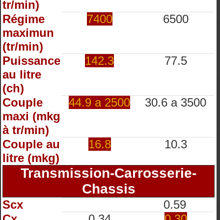
tr/min)
Régime
7400
6500
maximun
(tr/min)
Puissance
142.3
77.5
au litre
(ch)
Couple
44.9 a 2500
30.6 a 3500
maxi (mkg
à tr/min)
Couple au
16.8
10.3
litre (mkg)
Transmission-Carrosserie-
Chassis
Scx
0.59
Cx
0.34
0.30