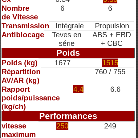
Nombre
6
6
de Vitesse
Transmission
Intégrale
Propulsion
Antiblocage
Teves en
ABS + EBD
série
+ CBC
Poids
Poids (kg)
1677
1515
Répartition
760 / 755
AV/AR (kg)
Rapport
4.4
6.6
poids/puissance
(kg/ch)
Performances
vitesse
250
249
maximum