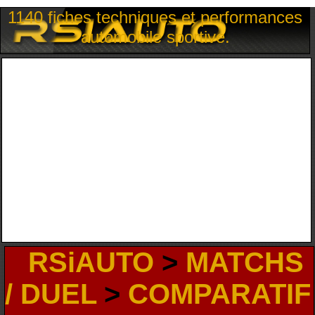
1140 fiches techniques et performances
automobile sportive.
RSiAUTO
>
MATCHS
/ DUEL
>
COMPARATIF