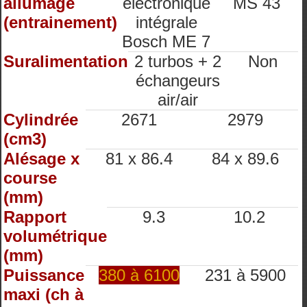
allumage
électronique
MS 43
(entrainement)
intégrale
Bosch ME 7
Suralimentation
2 turbos + 2
Non
échangeurs
air/air
Cylindrée
2671
2979
(cm3)
Alésage x
81 x 86.4
84 x 89.6
course
(mm)
Rapport
9.3
10.2
volumétrique
(mm)
Puissance
380 à 6100
231 à 5900
maxi (ch à