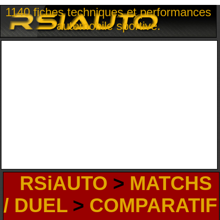
1140 fiches techniques et performances
automobile sportive.
RSiAUTO
>
MATCHS
/ DUEL
>
COMPARATIF