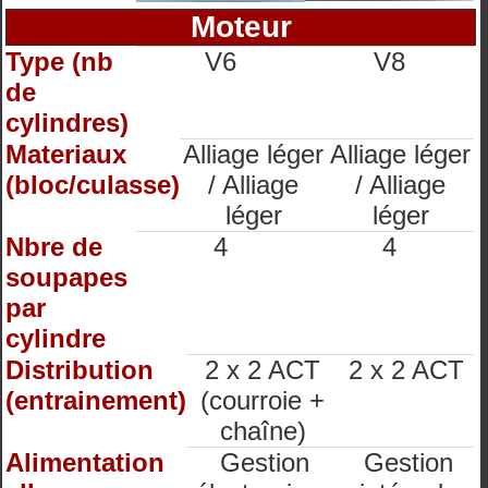
Moteur
Type (nb
V6
V8
de
cylindres)
Materiaux
Alliage léger
Alliage léger
(bloc/culasse)
/ Alliage
/ Alliage
léger
léger
Nbre de
4
4
soupapes
par
cylindre
Distribution
2 x 2 ACT
2 x 2 ACT
(entrainement)
(courroie +
chaîne)
Alimentation
Gestion
Gestion