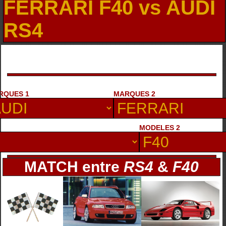
FERRARI F40 vs AUDI
RS4
RQUES 1
MARQUES 2
MODELES 2
MATCH entre
RS4
&
F40