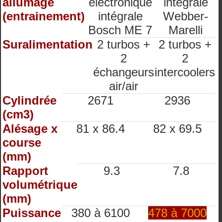
allumage
électronique
intégrale
(entrainement)
intégrale
Webber-
Bosch ME 7
Marelli
Suralimentation
2 turbos +
2 turbos +
2
2
échangeurs
intercoolers
air/air
Cylindrée
2671
2936
(cm3)
Alésage x
81 x 86.4
82 x 69.5
course
(mm)
Rapport
9.3
7.8
volumétrique
(mm)
Puissance
380 à 6100
478 à 7000