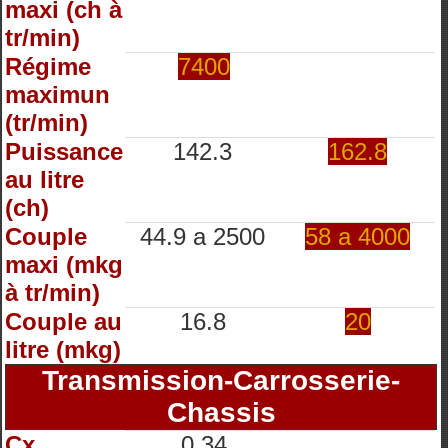
maxi (ch à
tr/min)
Régime
7400
maximun
(tr/min)
Puissance
142.3
162.8
au litre
(ch)
Couple
44.9 a 2500
58 a 4000
maxi (mkg
à tr/min)
Couple au
16.8
20
litre (mkg)
Transmission-Carrosserie-
Chassis
Cx
0.34