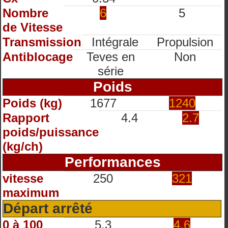
Nombre
6
5
de Vitesse
Transmission
Intégrale
Propulsion
Antiblocage
Teves en
Non
série
Poids
Poids (kg)
1677
1240
Rapport
4.4
2.7
poids/puissance
(kg/ch)
Performances
vitesse
250
321
maximum
Départ arrêté
0 à 100
5.3
4.6