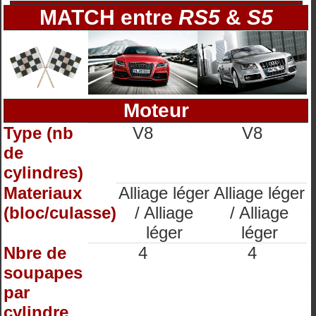
MATCH entre
RS5
&
S5
Moteur
Type (nb
V8
V8
de
cylindres)
Materiaux
Alliage léger
Alliage léger
(bloc/culasse)
/ Alliage
/ Alliage
léger
léger
Nbre de
4
4
soupapes
par
cylindre