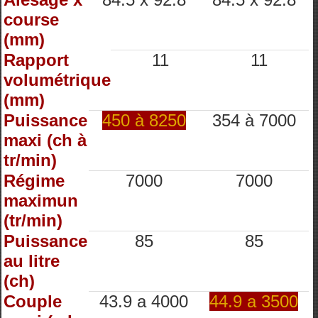
course
(mm)
Rapport
11
11
volumétrique
(mm)
Puissance
450 à 8250
354 à 7000
maxi (ch à
tr/min)
Régime
7000
7000
maximun
(tr/min)
Puissance
85
85
au litre
(ch)
Couple
43.9 a 4000
44.9 a 3500