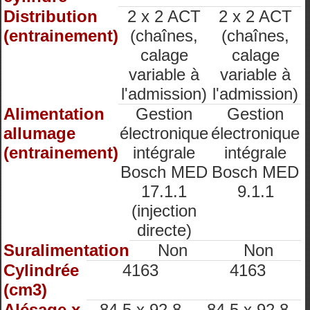
Distribution
2 x 2 ACT
2 x 2 ACT
(entrainement)
(chaînes,
(chaînes,
calage
calage
variable à
variable à
l'admission)
l'admission)
Alimentation
Gestion
Gestion
allumage
électronique
électronique
(entrainement)
intégrale
intégrale
Bosch MED
Bosch MED
17.1.1
9.1.1
(injection
directe)
Suralimentation
Non
Non
Cylindrée
4163
4163
(cm3)
Alésage x
84.5 x 92.8
84.5 x 92.8