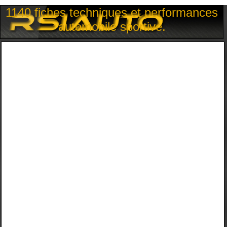
1140 fiches techniques et performances
automobile sportive.