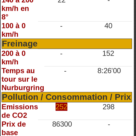
km/h en
8°
100 à 0
-
40
km/h
Freinage
200 à 0
-
152
km/h
Temps au
-
8:26'00
tour sur le
Nurburgring
Pollution / Consommation / Prix
Emissions
252
298
de CO2
Prix de
86300
-
base