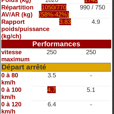
Répartition
1050/770
990 / 750
AV/AR (kg)
(58%-42%)
Rapport
3.83
4.9
poids/puissance
(kg/ch)
Performances
vitesse
250
250
maximum
Départ arrêté
0 à 80
3.5
-
km/h
0 à 100
4.7
5.1
km/h
0 à 120
6.4
-
km/h