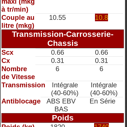
maxi (mkg
à tr/min)
Couple au
10.55
10.8
litre (mkg)
Transmission-Carrosserie-
Chassis
Scx
0.66
0.66
Cx
0.31
0.31
Nombre
6
6
de Vitesse
Transmission
Intégrale
Intégrale
(40-60%)
(40-60%)
Antiblocage
ABS EBV
En Série
BAS
Poids
Poids (kg)
1820
1740