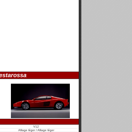
estarossa
V12
Alliage léger / Alliage léger