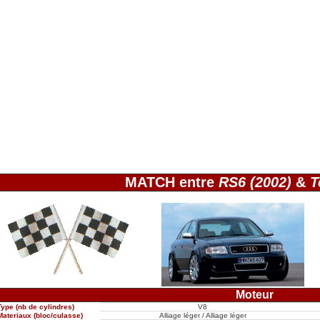
MATCH entre
RS6 (2002)
&
T
Moteur
Type (nb de cylindres)
V8
Materiaux (bloc/culasse)
Alliage léger / Alliage léger