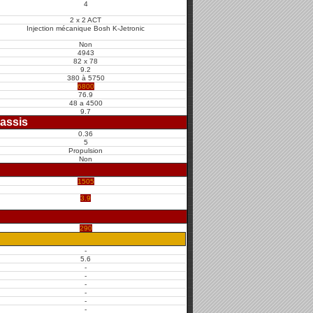
4
2 x 2 ACT
Injection mécanique Bosh K-Jetronic
Non
4943
82 x 78
9.2
380 à 5750
6800
76.9
48 a 4500
9.7
assis
0.36
5
Propulsion
Non
1505
3.9
290
-
5.6
-
-
-
-
-
-