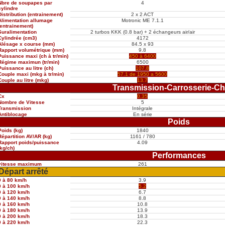
Nbre de soupapes par
4
cylindre
Distribution (entrainement)
2 x 2 ACT
Alimentation allumage
Motronic ME 7.1.1
(entrainement)
Suralimentation
2 turbos KKK (0.8 bar) + 2 échangeurs air/air
Cylindrée (cm3)
4172
Alésage x course (mm)
84.5 x 93
Rapport volumétrique (mm)
9.8
Puissance maxi (ch à tr/min)
450 à 6400
Régime maximun (tr/min)
6500
Puissance au litre (ch)
107.8
Couple maxi (mkg à tr/min)
57.1 de 1950 a 5600
Couple au litre (mkg)
13.7
Transmission-Carrosserie-Ch
Cx
0.35
Nombre de Vitesse
5
Transmission
Intégrale
Antiblocage
En série
Poids
Poids (kg)
1840
Répartition AV/AR (kg)
1161 / 780
Rapport poids/puissance
4.09
(kg/ch)
Performances
vitesse maximum
261
Départ arrêté
0 à 80 km/h
3.9
0 à 100 km/h
5.2
0 à 120 km/h
6.7
0 à 140 km/h
8.8
0 à 160 km/h
10.8
0 à 180 km/h
13.9
0 à 200 km/h
18.3
0 à 220 km/h
22.3