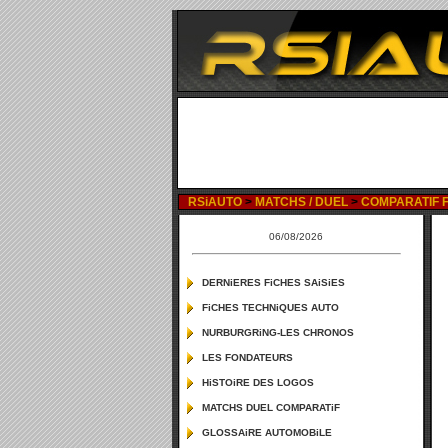
RSiAUTO
>
MATCHS / DUEL
>
COMPARATIF FE
06/08/2026
DERNiERES FiCHES SAiSiES
FiCHES TECHNiQUES AUTO
NURBURGRiNG-LES CHRONOS
LES FONDATEURS
HiSTOiRE DES LOGOS
MATCHS DUEL COMPARATiF
GLOSSAiRE AUTOMOBiLE