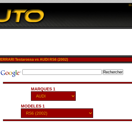
11
RRARI Testarossa vs AUDI RS6 (2002)
MARQUES 1
MODELES 1