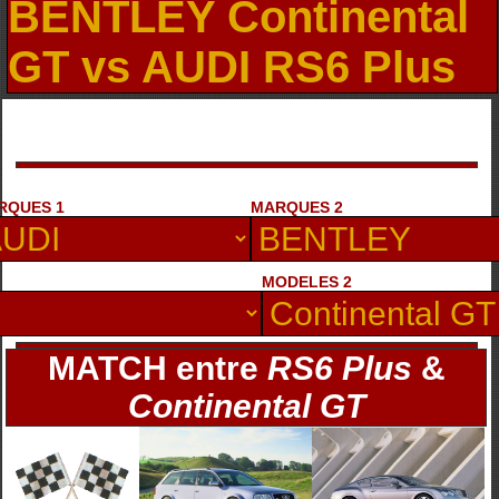
BENTLEY Continental
GT vs AUDI RS6 Plus
RQUES 1
MARQUES 2
MODELES 2
MATCH entre
RS6 Plus
&
Continental GT