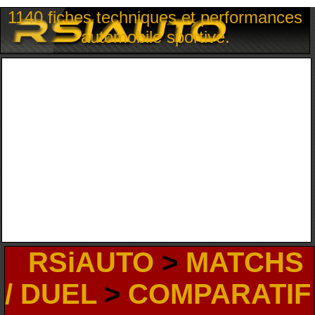
1140 fiches techniques et performances
automobile sportive.
RSiAUTO
>
MATCHS
/ DUEL
>
COMPARATIF