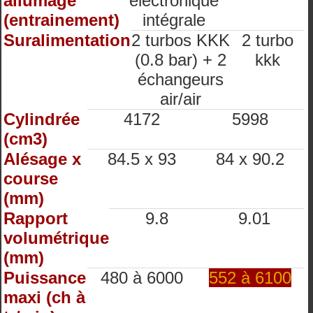
allumage
électronique
(entrainement)
intégrale
Suralimentation
2 turbos KKK
2 turbo
(0.8 bar) + 2
kkk
échangeurs
air/air
Cylindrée
4172
5998
(cm3)
Alésage x
84.5 x 93
84 x 90.2
course
(mm)
Rapport
9.8
9.01
volumétrique
(mm)
Puissance
480 à 6000
552 à 6100
maxi (ch à