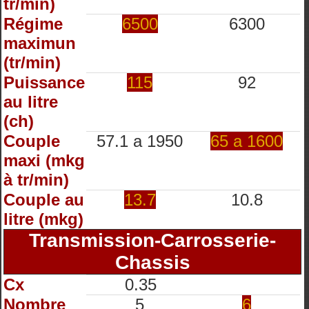
tr/min)
Régime
6500
6300
maximun
(tr/min)
Puissance
115
92
au litre
(ch)
Couple
57.1 a 1950
65 a 1600
maxi (mkg
à tr/min)
Couple au
13.7
10.8
litre (mkg)
Transmission-Carrosserie-
Chassis
Cx
0.35
Nombre
5
6