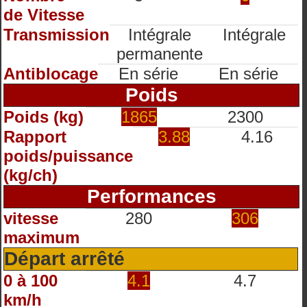
de Vitesse
Transmission
Intégrale
Intégrale
permanente
Antiblocage
En série
En série
Poids
Poids (kg)
1865
2300
Rapport
3.88
4.16
poids/puissance
(kg/ch)
Performances
vitesse
280
306
maximum
Départ arrêté
0 à 100
4.1
4.7
km/h