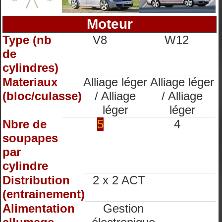
Moteur
Type (nb
V8
W12
de
cylindres)
Materiaux
Alliage léger
Alliage léger
(bloc/culasse)
/ Alliage
/ Alliage
léger
léger
Nbre de
5
4
soupapes
par
cylindre
Distribution
2 x 2 ACT
(entrainement)
Alimentation
Gestion