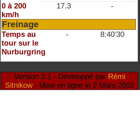
0 à 200
17.3
-
km/h
Freinage
Temps au
-
8:40'30
tour sur le
Nurburgring
Version 3.1 - Développé par
Rémi
Sitnikow
- Mise en ligne le 2 Mars 2002