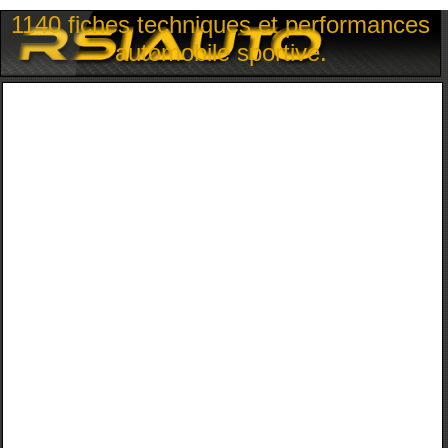
1140 fiches techniques et performances
automobile sportive.