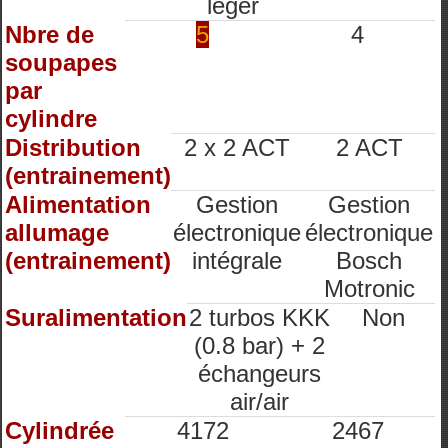
léger
Nbre de
5
4
soupapes
par
cylindre
Distribution
2 x 2 ACT
2 ACT
(entrainement)
Alimentation
Gestion
Gestion
allumage
électronique
électronique
(entrainement)
intégrale
Bosch
Motronic
Suralimentation
2 turbos KKK
Non
(0.8 bar) + 2
échangeurs
air/air
Cylindrée
4172
2467