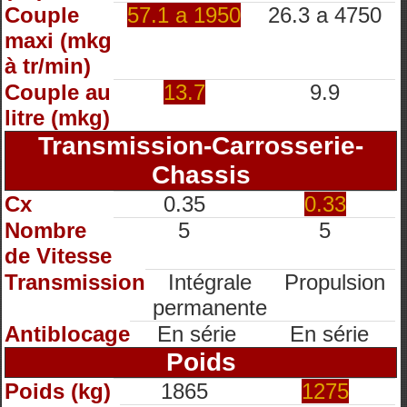
Couple
57.1 a 1950
26.3 a 4750
maxi (mkg
à tr/min)
Couple au
13.7
9.9
litre (mkg)
Transmission-Carrosserie-
Chassis
Cx
0.35
0.33
Nombre
5
5
de Vitesse
Transmission
Intégrale
Propulsion
permanente
Antiblocage
En série
En série
Poids
Poids (kg)
1865
1275