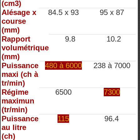
(cm3)
Alésage x
84.5 x 93
95 x 87
course
(mm)
Rapport
9.8
10.2
volumétrique
(mm)
Puissance
480 à 6000
238 à 7000
maxi (ch à
tr/min)
Régime
6500
7300
maximun
(tr/min)
Puissance
115
96.4
au litre
(ch)