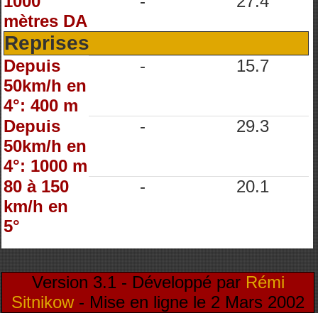
1000
-
27.4
mètres DA
Reprises
Depuis
-
15.7
50km/h en
4°: 400 m
Depuis
-
29.3
50km/h en
4°: 1000 m
80 à 150
-
20.1
km/h en
5°
Version 3.1 - Développé par
Rémi
Sitnikow
- Mise en ligne le 2 Mars 2002