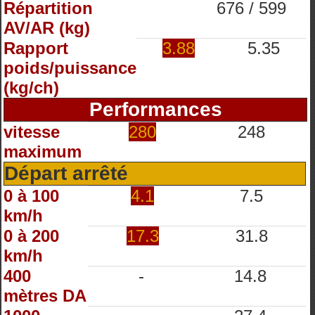
Répartition
676 / 599
AV/AR (kg)
Rapport
3.88
5.35
poids/puissance
(kg/ch)
Performances
vitesse
280
248
maximum
Départ arrêté
0 à 100
4.1
7.5
km/h
0 à 200
17.3
31.8
km/h
400
-
14.8
mètres DA