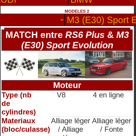
MODELES 2
MATCH entre
RS6 Plus
&
M3
(E30) Sport Evolution
Moteur
Type (nb
V8
4 en ligne
de
cylindres)
Materiaux
Alliage léger
Alliage léger
(bloc/culasse)
/ Alliage
/ Fonte