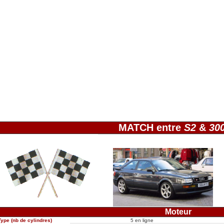
MATCH entre
S2
&
30
Moteur
Type (nb de cylindres)
5 en ligne