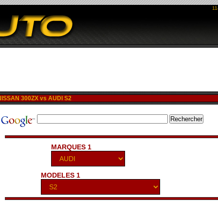
11
ISSAN 300ZX vs AUDI S2
MARQUES 1
MODELES 1