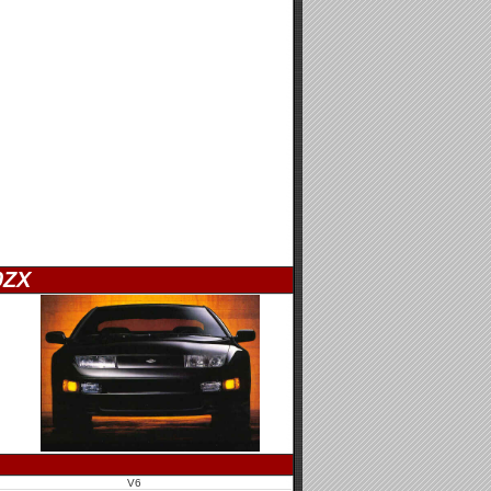
0ZX
V6