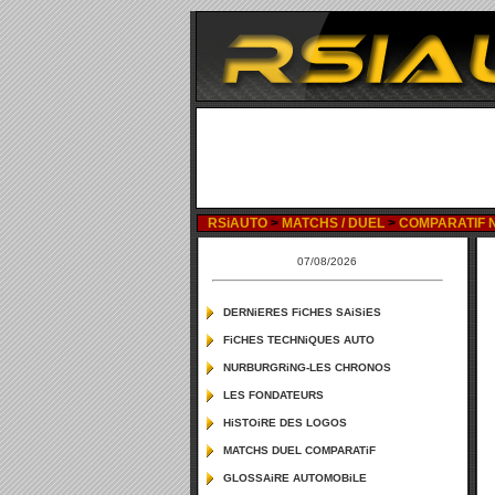
RSiAUTO
>
MATCHS / DUEL
>
COMPARATIF N
07/08/2026
DERNiERES FiCHES SAiSiES
FiCHES TECHNiQUES AUTO
NURBURGRiNG-LES CHRONOS
LES FONDATEURS
HiSTOiRE DES LOGOS
MATCHS DUEL COMPARATiF
GLOSSAiRE AUTOMOBiLE