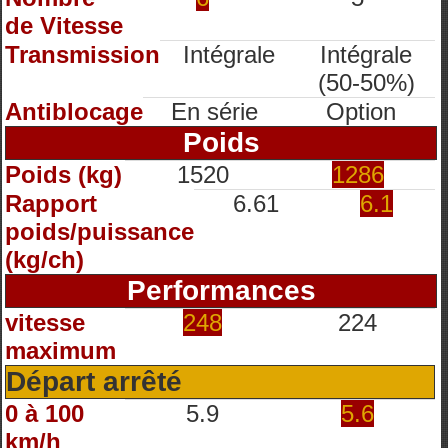
de Vitesse
Transmission
Intégrale
Intégrale
(50-50%)
Antiblocage
En série
Option
Poids
Poids (kg)
1520
1286
Rapport
6.61
6.1
poids/puissance
(kg/ch)
Performances
vitesse
248
224
maximum
Départ arrêté
0 à 100
5.9
5.6
km/h