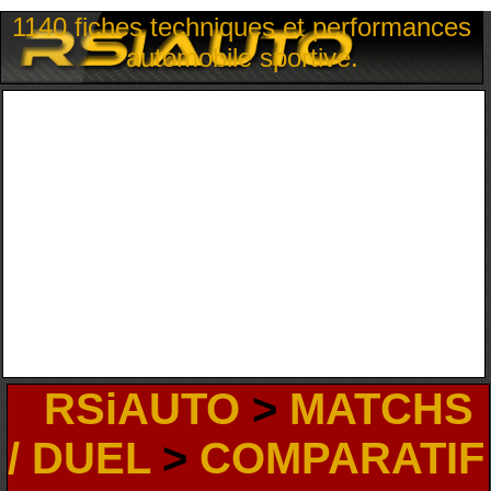
1140 fiches techniques et performances
automobile sportive.
RSiAUTO
>
MATCHS
/ DUEL
>
COMPARATIF