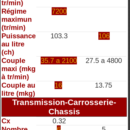
tr/min)
Régime
7200
maximun
(tr/min)
Puissance
103.3
106
au litre
(ch)
Couple
35.7 a 2100
27.5 a 4800
maxi (mkg
à tr/min)
Couple au
16
13.75
litre (mkg)
Transmission-Carrosserie-
Chassis
Cx
0.32
Nombre
6
5