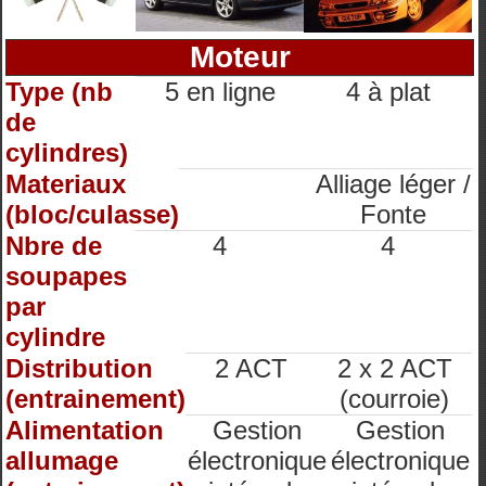
Moteur
Type (nb
5 en ligne
4 à plat
de
cylindres)
Materiaux
Alliage léger /
(bloc/culasse)
Fonte
Nbre de
4
4
soupapes
par
cylindre
Distribution
2 ACT
2 x 2 ACT
(entrainement)
(courroie)
Alimentation
Gestion
Gestion
allumage
électronique
électronique