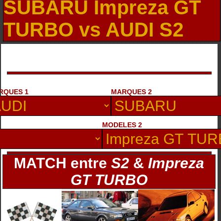
SUBARU Impreza GT
TURBO vs AUDI S2
RQUES 1
MARQUES 2
MODELES 2
MATCH entre
S2
&
Impreza
GT TURBO