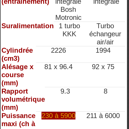
(entrainement)
intégrale
intégrale
Bosh
Motronic
Suralimentation
1 turbo
Turbo
KKK
échangeur
air/air
Cylindrée
2226
1994
(cm3)
Alésage x
81 x 96.4
92 x 75
course
(mm)
Rapport
9.3
8
volumétrique
(mm)
Puissance
230 à 5900
211 à 6000
maxi (ch à