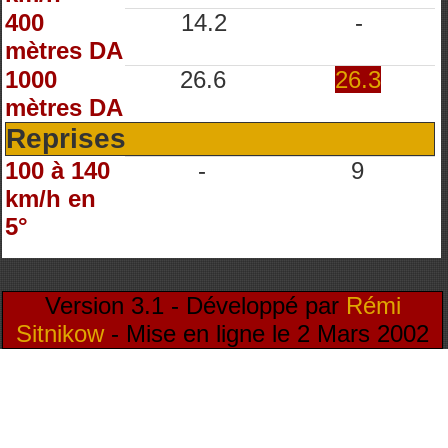
400
14.2
-
mètres DA
1000
26.6
26.3
mètres DA
Reprises
100 à 140
-
9
km/h en
5°
Version 3.1 - Développé par
Rémi
Sitnikow
- Mise en ligne le 2 Mars 2002