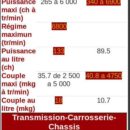
Puissance
265 à 6 000
340 à 6900
maxi (ch à
tr/min)
Régime
6800
maximun
(tr/min)
Puissance
133
89.5
au litre
(ch)
Couple
35.7 de 2 500
40.8 a 4750
maxi (mkg
a 5 000
à tr/min)
Couple au
18
10.7
litre (mkg)
Transmission-Carrosserie-
Chassis