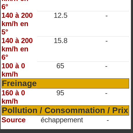
6°
140 à 200
12.5
-
km/h en
5°
140 à 200
15.8
-
km/h en
6°
100 à 0
65
-
km/h
Freinage
160 à 0
95
-
km/h
Pollution / Consommation / Prix
Source
échappement
-