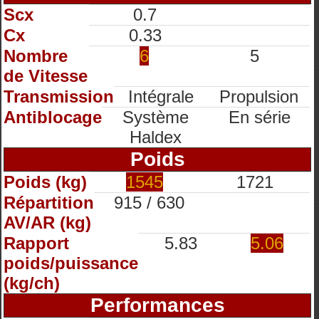
Scx
0.7
Cx
0.33
Nombre
6
5
de Vitesse
Transmission
Intégrale
Propulsion
Antiblocage
Système
En série
Haldex
Poids
Poids (kg)
1545
1721
Répartition
915 / 630
AV/AR (kg)
Rapport
5.83
5.06
poids/puissance
(kg/ch)
Performances