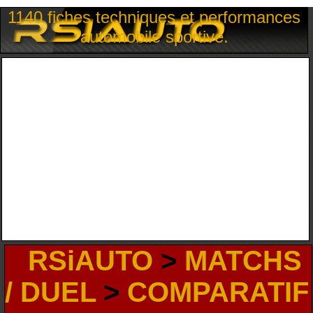
1140 fiches techniques et performances
automobile sportive.
RSiAUTO
>
MATCHS
/ DUEL
>
COMPARATIF