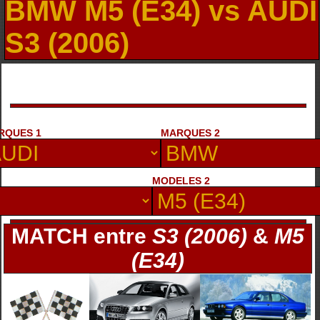
BMW M5 (E34) vs AUDI
S3 (2006)
RQUES 1
MARQUES 2
MODELES 2
MATCH entre
S3 (2006)
&
M5
(E34)