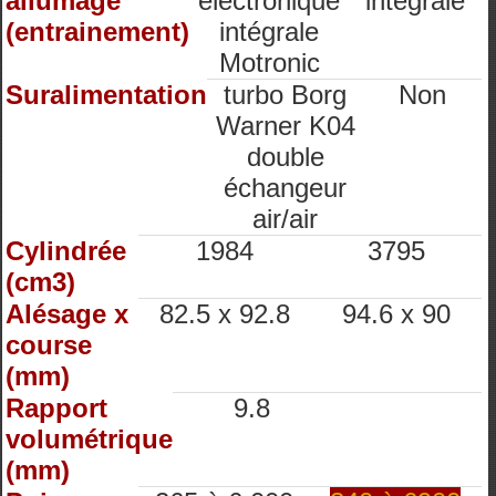
allumage
électronique
intégrale
(entrainement)
intégrale
Motronic
Suralimentation
turbo Borg
Non
Warner K04
double
échangeur
air/air
Cylindrée
1984
3795
(cm3)
Alésage x
82.5 x 92.8
94.6 x 90
course
(mm)
Rapport
9.8
volumétrique
(mm)