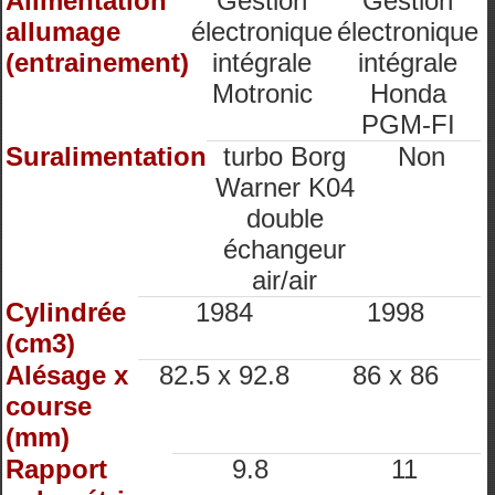
Alimentation
Gestion
Gestion
allumage
électronique
électronique
(entrainement)
intégrale
intégrale
Motronic
Honda
PGM-FI
Suralimentation
turbo Borg
Non
Warner K04
double
échangeur
air/air
Cylindrée
1984
1998
(cm3)
Alésage x
82.5 x 92.8
86 x 86
course
(mm)
Rapport
9.8
11