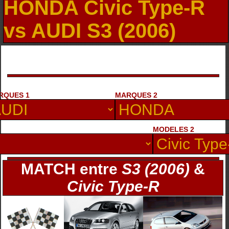
HONDA Civic Type-R
vs AUDI S3 (2006)
RQUES 1
MARQUES 2
MODELES 2
MATCH entre
S3 (2006)
&
Civic Type-R