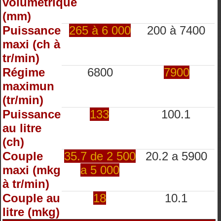
volumétrique
(mm)
Puissance
265 à 6 000
200 à 7400
maxi (ch à
tr/min)
Régime
6800
7900
maximun
(tr/min)
Puissance
133
100.1
au litre
(ch)
Couple
35.7 de 2 500
20.2 a 5900
maxi (mkg
a 5 000
à tr/min)
Couple au
18
10.1
litre (mkg)