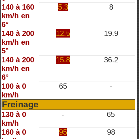
140 à 160
5.3
8
km/h en
6°
140 à 200
12.5
19.9
km/h en
5°
140 à 200
15.8
36.2
km/h en
6°
100 à 0
65
-
km/h
Freinage
130 à 0
-
65
km/h
160 à 0
95
98