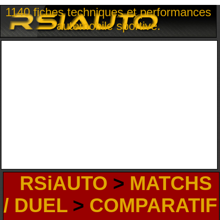
1140 fiches techniques et performances
automobile sportive.
RSiAUTO
>
MATCHS
/ DUEL
>
COMPARATIF