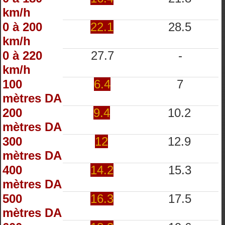
km/h
0 à 200
22.1
28.5
km/h
0 à 220
27.7
-
km/h
100
6.4
7
mètres DA
200
9.4
10.2
mètres DA
300
12
12.9
mètres DA
400
14.2
15.3
mètres DA
500
16.3
17.5
mètres DA