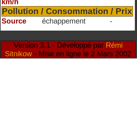
km/h
Pollution / Consommation / Prix
Source
échappement
-
Version 3.1 - Développé par
Rémi
Sitnikow
- Mise en ligne le 2 Mars 2002