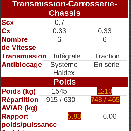
Transmission-Carrosserie-
Chassis
Scx
0.7
Cx
0.33
0.33
Nombre
6
6
de Vitesse
Transmission
Intégrale
Traction
Antiblocage
Système
En série
Haldex
Poids
Poids (kg)
1545
1213
Répartition
915 / 630
748 / 465
AV/AR (kg)
Rapport
5.83
6.06
poids/puissance