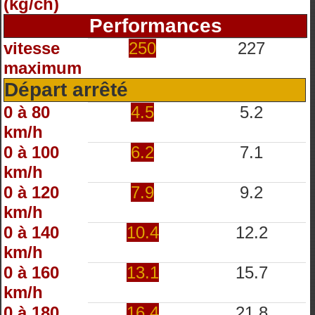
(kg/ch)
Performances
vitesse
250
227
maximum
Départ arrêté
0 à 80
4.5
5.2
km/h
0 à 100
6.2
7.1
km/h
0 à 120
7.9
9.2
km/h
0 à 140
10.4
12.2
km/h
0 à 160
13.1
15.7
km/h
0 à 180
16.4
21.8