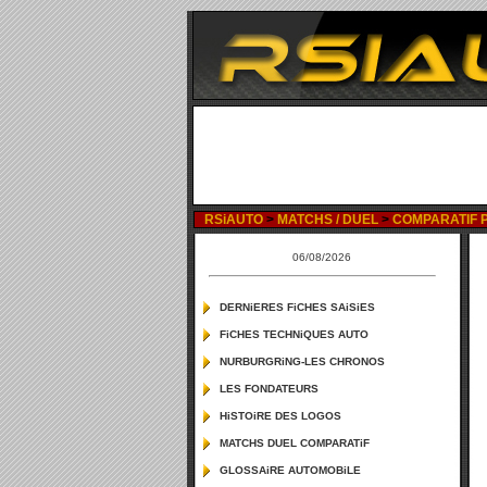
RSiAUTO
>
MATCHS / DUEL
>
COMPARATIF P
06/08/2026
DERNiERES FiCHES SAiSiES
FiCHES TECHNiQUES AUTO
NURBURGRiNG-LES CHRONOS
LES FONDATEURS
HiSTOiRE DES LOGOS
MATCHS DUEL COMPARATiF
GLOSSAiRE AUTOMOBiLE