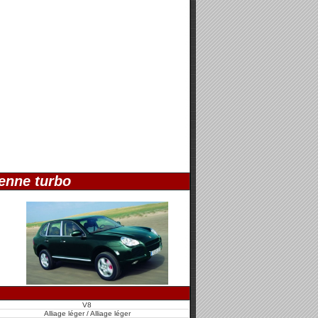
enne turbo
V8
Alliage léger / Alliage léger