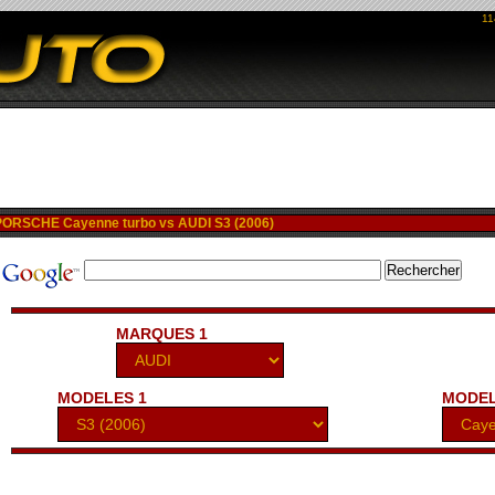
11
ORSCHE Cayenne turbo vs AUDI S3 (2006)
MARQUES 1
MODELES 1
MODEL