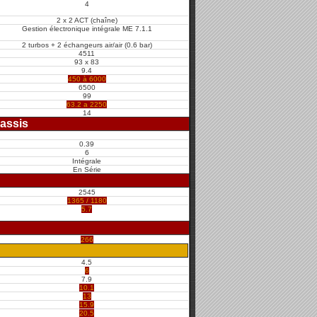
4
2 x 2 ACT (chaîne)
Gestion électronique intégrale ME 7.1.1
2 turbos + 2 échangeurs air/air (0.6 bar)
4511
93 x 83
9.4
450 à 6000
6500
99
63.2 a 2250
14
assis
0.39
6
Intégrale
En Série
2545
1365 / 1180
5.7
266
4.5
6
7.9
10.1
13
15.9
20.5