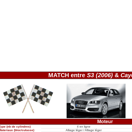
MATCH entre
S3 (2006)
&
Cay
Moteur
Type (nb de cylindres)
4 en ligne
Materiaux (bloc/culasse)
Alliage léger / Alliage léger