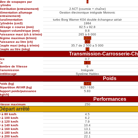
Nbre de soupapes par
5
cylindre
Distribution (entrainement)
2 ACT (courroie + chaîne)
Alimentation allumage
Gestion électronique intégrale Motronic
(entrainement)
Suralimentation
turbo Borg Warner K04 double échangeur air/air
Cylindrée (cm3)
1984
Alésage x course (mm)
82.5 x 92.8
Rapport volumétrique (mm)
9.8
Puissance maxi (ch à tr/min)
265 à 6 000
Régime maximun (tr/min)
6800
Puissance au litre (ch)
133
Couple maxi (mkg à tr/min)
35.7 de 2 500 a 5 000
Couple au litre (mkg)
18
Transmission-Carrosserie-Ch
Scx
0.7
Cx
0.33
Nombre de Vitesse
6
Transmission
Intégrale
Antiblocage
Système Haldex
Poids
Poids (kg)
1545
Répartition AV/AR (kg)
915 / 630
Rapport poids/puissance
5.83
(kg/ch)
Performances
vitesse maximum
250
Départ arrêté
0 à 80 km/h
4.5
0 à 100 km/h
6.2
0 à 120 km/h
7.9
0 à 140 km/h
10.4
0 à 160 km/h
13.1
0 à 180 km/h
16.4
0 à 200 km/h
22.1