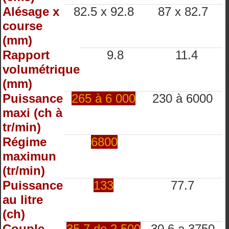
Alésage x
82.5 x 92.8
87 x 82.7
course
(mm)
Rapport
9.8
11.4
volumétrique
(mm)
Puissance
265 à 6 000
230 à 6000
maxi (ch à
tr/min)
Régime
6800
maximun
(tr/min)
Puissance
133
77.7
au litre
(ch)
Couple
35.7 de 2 500
30.6 a 3750