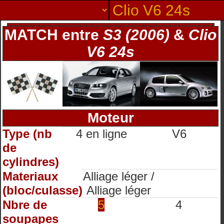
MATCH entre
S3 (2006)
&
Clio
V6 24s
Moteur
Type (nb
4 en ligne
V6
de
cylindres)
Materiaux
Alliage léger /
(bloc/culasse)
Alliage léger
Nbre de
5
4
soupapes