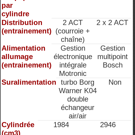
par
cylindre
Distribution
2 ACT
2 x 2 ACT
(entrainement)
(courroie +
chaîne)
Alimentation
Gestion
Gestion
allumage
électronique
multipoint
(entrainement)
intégrale
Bosch
Motronic
Suralimentation
turbo Borg
Non
Warner K04
double
échangeur
air/air
Cylindrée
1984
2946
(cm3)