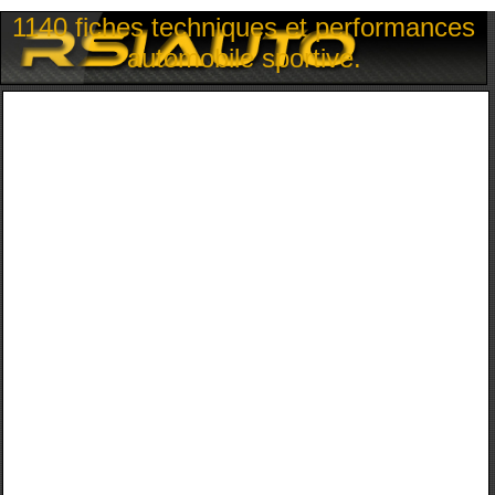
1140 fiches techniques et performances
automobile sportive.