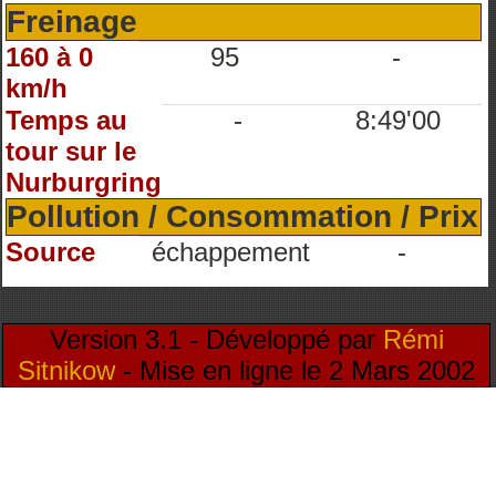
Freinage
160 à 0
95
-
km/h
Temps au
-
8:49'00
tour sur le
Nurburgring
Pollution / Consommation / Prix
Source
échappement
-
Version 3.1 - Développé par
Rémi
Sitnikow
- Mise en ligne le 2 Mars 2002