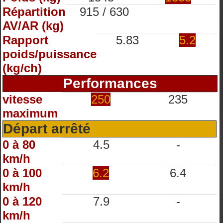
Répartition
915 / 630
AV/AR (kg)
Rapport
5.83
5.2
poids/puissance
(kg/ch)
Performances
vitesse
250
235
maximum
Départ arrêté
0 à 80
4.5
-
km/h
0 à 100
6.2
6.4
km/h
0 à 120
7.9
-
km/h