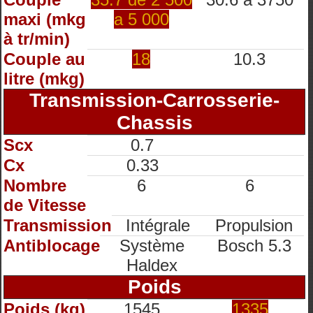
maxi (mkg
a 5 000
à tr/min)
Couple au
18
10.3
litre (mkg)
Transmission-Carrosserie-
Chassis
Scx
0.7
Cx
0.33
Nombre
6
6
de Vitesse
Transmission
Intégrale
Propulsion
Antiblocage
Système
Bosch 5.3
Haldex
Poids
Poids (kg)
1545
1335