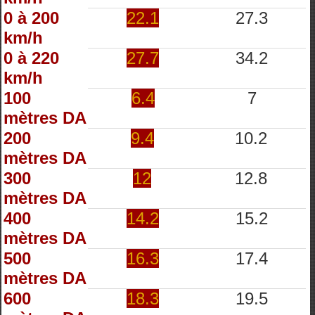
0 à 200
22.1
27.3
km/h
0 à 220
27.7
34.2
km/h
100
6.4
7
mètres DA
200
9.4
10.2
mètres DA
300
12
12.8
mètres DA
400
14.2
15.2
mètres DA
500
16.3
17.4
mètres DA
600
18.3
19.5