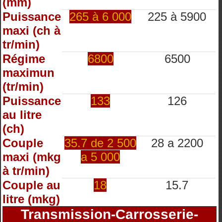
(mm)
Puissance
265 à 6 000
225 à 5900
maxi (ch à
tr/min)
Régime
6800
6500
maximun
(tr/min)
Puissance
133
126
au litre
(ch)
Couple
35.7 de 2 500
28 a 2200
maxi (mkg
a 5 000
à tr/min)
Couple au
18
15.7
litre (mkg)
Transmission-Carrosserie-