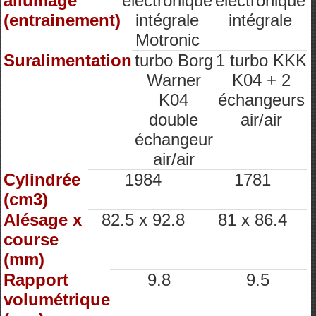
allumage
électronique
électronique
(entrainement)
intégrale
intégrale
Motronic
Suralimentation
turbo Borg
1 turbo KKK
Warner
K04 + 2
K04
échangeurs
double
air/air
échangeur
air/air
Cylindrée
1984
1781
(cm3)
Alésage x
82.5 x 92.8
81 x 86.4
course
(mm)
Rapport
9.8
9.5
volumétrique