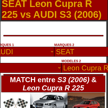
SEAT Leon Cupra R
225 vs AUDI S3 (2006)
RQUES 1
MARQUES 2
MODELES 2
MATCH entre
S3 (2006)
&
Leon Cupra R 225