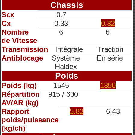
Chassis
Scx
0.7
Cx
0.33
0.32
Nombre
6
6
de Vitesse
Transmission
Intégrale
Traction
Antiblocage
Système
En série
Haldex
Poids
Poids (kg)
1545
1350
Répartition
915 / 630
AV/AR (kg)
Rapport
5.83
6.43
poids/puissance
(kg/ch)