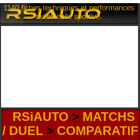
1140 fiches techniques et performances
automobile sportive.
RSiAUTO
>
MATCHS
/ DUEL
>
COMPARATIF