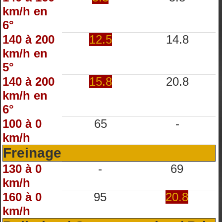
km/h en
6°
140 à 200
12.5
14.8
km/h en
5°
140 à 200
15.8
20.8
km/h en
6°
100 à 0
65
-
km/h
Freinage
130 à 0
-
69
km/h
160 à 0
95
20.8
km/h