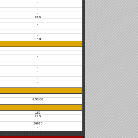
-
-
-
-
15.5
-
-
-
-
-
27.8
-
-
-
-
-
-
-
-
-
-
-
-
8:53'00
189
13.5
26990
-