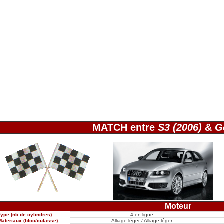
MATCH entre
S3 (2006)
&
G
Moteur
Type (nb de cylindres)
4 en ligne
Materiaux (bloc/culasse)
Alliage léger / Alliage léger