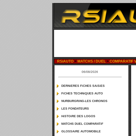
RSiAUTO
>
MATCHS / DUEL
>
COMPARATIF VO
06/08/2026
DERNiERES FiCHES SAiSiES
FiCHES TECHNiQUES AUTO
NURBURGRiNG-LES CHRONOS
LES FONDATEURS
HiSTOiRE DES LOGOS
MATCHS DUEL COMPARATiF
GLOSSAiRE AUTOMOBiLE