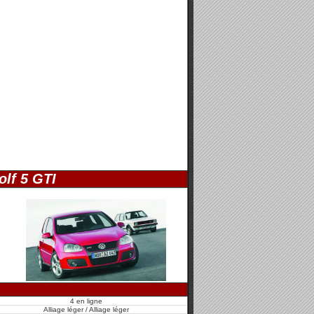
olf 5 GTI
4 en ligne
Alliage léger / Alliage léger