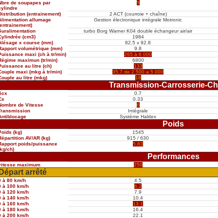
Nbre de soupapes par
5
cylindre
Distribution (entrainement)
2 ACT (courroie + chaîne)
Alimentation allumage
Gestion électronique intégrale Motronic
(entrainement)
Suralimentation
turbo Borg Warner K04 double échangeur air/air
Cylindrée (cm3)
1984
Alésage x course (mm)
82.5 x 92.8
Rapport volumétrique (mm)
9.8
Puissance maxi (ch à tr/min)
265 à 6 000
Régime maximun (tr/min)
6800
Puissance au litre (ch)
133
Couple maxi (mkg à tr/min)
35.7 de 2 500 a 5 000
Couple au litre (mkg)
18
Transmission-Carrosserie-Ch
Scx
0.7
Cx
0.33
Nombre de Vitesse
6
Transmission
Intégrale
Antiblocage
Système Haldex
Poids
Poids (kg)
1545
Répartition AV/AR (kg)
915 / 630
Rapport poids/puissance
5.83
(kg/ch)
Performances
vitesse maximum
250
Départ arrêté
0 à 80 km/h
4.5
0 à 100 km/h
6.2
0 à 120 km/h
7.9
0 à 140 km/h
10.4
0 à 160 km/h
13.1
0 à 180 km/h
16.4
0 à 200 km/h
22.1