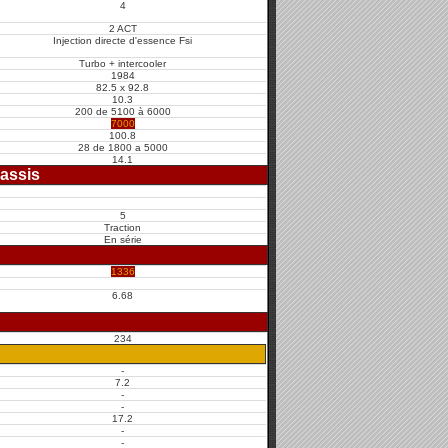
4
2 ACT
Injection directe d'essence Fsi
Turbo + intercooler
1984
82.5 x 92.8
10.3
200 de 5100 à 6000
7000
100.8
28 de 1800 a 5000
14.1
assis
5
Traction
En série
1336
6.68
234
-
7.2
-
-
17.2
-
-