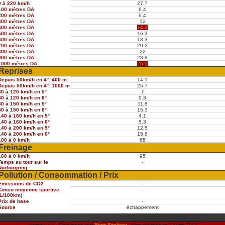
0 à 220 km/h
27.7
100 mètres DA
6.4
200 mètres DA
9.4
300 mètres DA
12
400 mètres DA
14.2
500 mètres DA
16.3
600 mètres DA
18.3
700 mètres DA
20.2
800 mètres DA
22
900 mètres DA
23.8
1000 mètres DA
25.5
Reprises
Depuis 50km/h en 4°: 400 m
14.1
Depuis 50km/h en 4°: 1000 m
25.7
80 à 120 km/h en 5°
7
80 à 120 km/h en 6°
9.3
80 à 150 km/h en 5°
11.8
80 à 150 km/h en 6°
15.3
140 à 160 km/h en 5°
4.1
140 à 160 km/h en 6°
5.3
140 à 200 km/h en 5°
12.5
140 à 200 km/h en 6°
15.8
100 à 0 km/h
65
Freinage
160 à 0 km/h
95
Temps au tour sur le
-
Nurburgring
Pollution / Consommation / Prix
Emissions de CO2
-
Conso moyenne sportive
-
(L/100km)
Prix de base
-
Source
échappement
Version 3.1 - Développé par
Rémi Sitnikow
- Mise en ligne le 2 Mars 2002