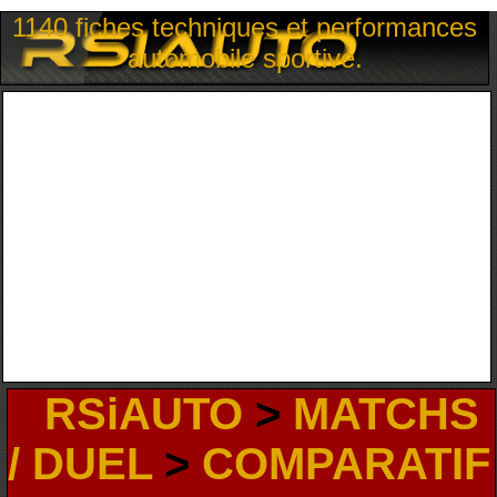
1140 fiches techniques et performances
automobile sportive.
RSiAUTO
>
MATCHS
/ DUEL
>
COMPARATIF