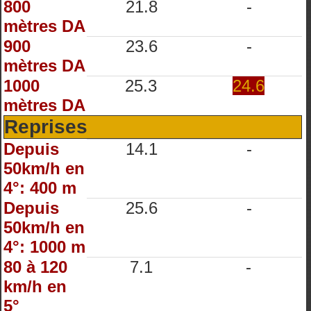
800
21.8
-
mètres DA
900
23.6
-
mètres DA
1000
25.3
24.6
mètres DA
Reprises
Depuis
14.1
-
50km/h en
4°: 400 m
Depuis
25.6
-
50km/h en
4°: 1000 m
80 à 120
7.1
-
km/h en
5°