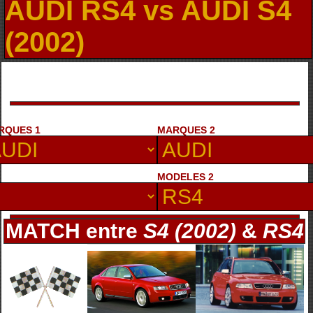
AUDI RS4 vs AUDI S4
(2002)
RQUES 1
MARQUES 2
MODELES 2
MATCH entre
S4 (2002)
&
RS4