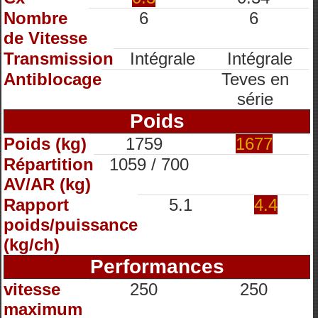
Nombre
6
6
de Vitesse
Transmission
Intégrale
Intégrale
Antiblocage
Teves en
série
Poids
Poids (kg)
1759
1677
Répartition
1059 / 700
AV/AR (kg)
Rapport
5.1
4.4
poids/puissance
(kg/ch)
Performances
vitesse
250
250
maximum