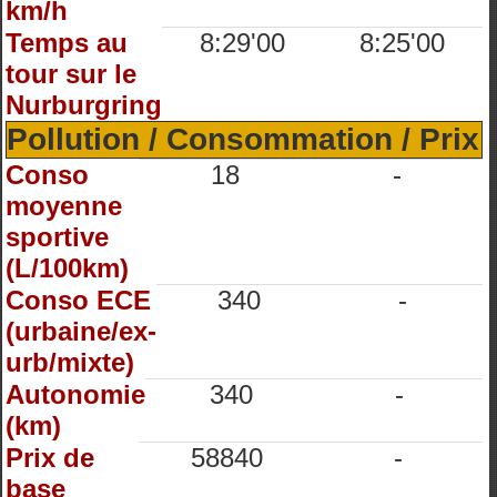
km/h
Temps au
8:29'00
8:25'00
tour sur le
Nurburgring
Pollution / Consommation / Prix
Conso
18
-
moyenne
sportive
(L/100km)
Conso ECE
340
-
(urbaine/ex-
urb/mixte)
Autonomie
340
-
(km)
Prix de
58840
-
base