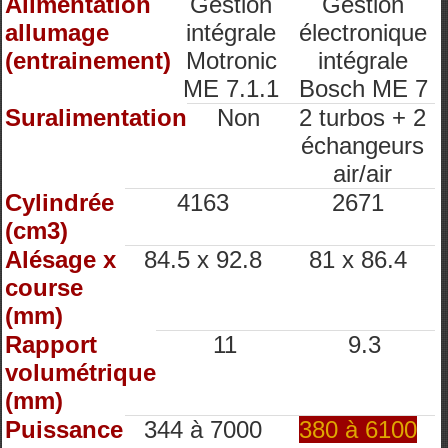
Alimentation
Gestion
Gestion
allumage
intégrale
électronique
(entrainement)
Motronic
intégrale
ME 7.1.1
Bosch ME 7
Suralimentation
Non
2 turbos + 2
échangeurs
air/air
Cylindrée
4163
2671
(cm3)
Alésage x
84.5 x 92.8
81 x 86.4
course
(mm)
Rapport
11
9.3
volumétrique
(mm)
Puissance
344 à 7000
380 à 6100