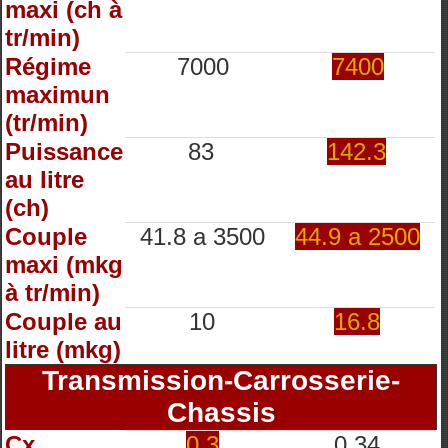
maxi (ch à
tr/min)
Régime
7000
7400
maximun
(tr/min)
Puissance
83
142.3
au litre
(ch)
Couple
41.8 a 3500
44.9 a 2500
maxi (mkg
à tr/min)
Couple au
10
16.8
litre (mkg)
Transmission-Carrosserie-
Chassis
Cx
0.3
0.34