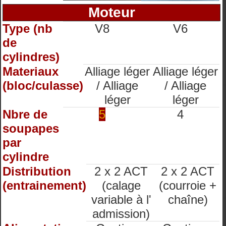
Moteur
Type (nb
V8
V6
de
cylindres)
Materiaux
Alliage léger
Alliage léger
(bloc/culasse)
/ Alliage
/ Alliage
léger
léger
Nbre de
5
4
soupapes
par
cylindre
Distribution
2 x 2 ACT
2 x 2 ACT
(entrainement)
(calage
(courroie +
variable à l'
chaîne)
admission)