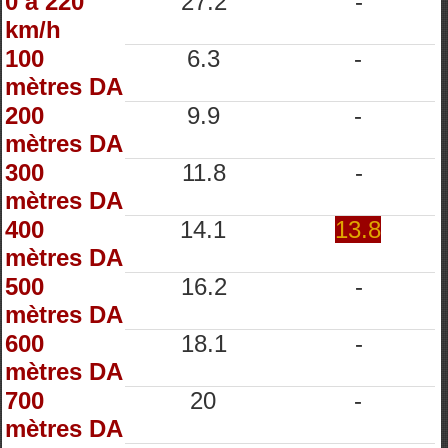
0 à 220
27.2
-
km/h
100
6.3
-
mètres DA
200
9.9
-
mètres DA
300
11.8
-
mètres DA
400
14.1
13.8
mètres DA
500
16.2
-
mètres DA
600
18.1
-
mètres DA
700
20
-
mètres DA