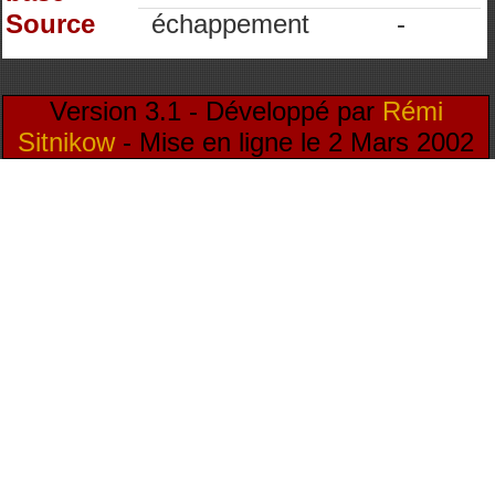
Source
échappement
-
Version 3.1 - Développé par
Rémi
Sitnikow
- Mise en ligne le 2 Mars 2002