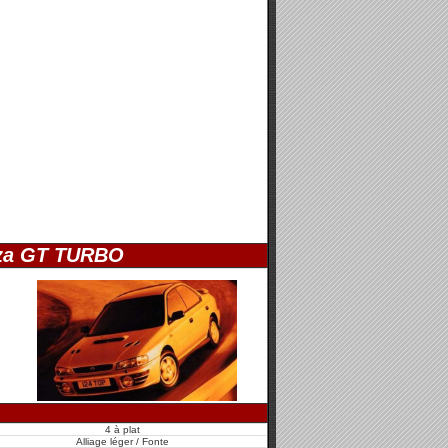
za GT TURBO
4 à plat
Alliage léger / Fonte