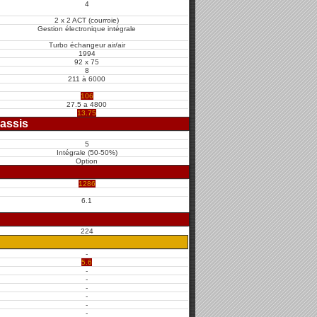
4
2 x 2 ACT (courroie)
Gestion électronique intégrale
Turbo échangeur air/air
1994
92 x 75
8
211 à 6000
106
27.5 a 4800
13.75
assis
5
Intégrale (50-50%)
Option
1286
6.1
224
-
5.6
-
-
-
-
-
-