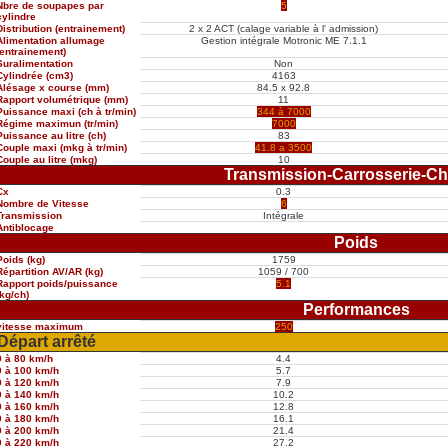
Nbre de soupapes par
5
cylindre
Distribution (entrainement)
2 x 2 ACT (calage variable à l' admission)
Alimentation allumage
Gestion intégrale Motronic ME 7.1.1
(entrainement)
Suralimentation
Non
Cylindrée (cm3)
4163
Alésage x course (mm)
84.5 x 92.8
Rapport volumétrique (mm)
11
Puissance maxi (ch à tr/min)
344 à 7000
Régime maximun (tr/min)
7000
Puissance au litre (ch)
83
Couple maxi (mkg à tr/min)
41.8 a 3500
Couple au litre (mkg)
10
Transmission-Carrosserie-Ch
Cx
0.3
Nombre de Vitesse
6
Transmission
Intégrale
Antiblocage
Poids
Poids (kg)
1759
Répartition AV/AR (kg)
1059 / 700
Rapport poids/puissance
5.1
(kg/ch)
Performances
vitesse maximum
250
Départ arrêté
0 à 80 km/h
4.4
0 à 100 km/h
5.7
0 à 120 km/h
7.9
0 à 140 km/h
10.2
0 à 160 km/h
12.8
0 à 180 km/h
16.1
0 à 200 km/h
21.4
0 à 220 km/h
27.2