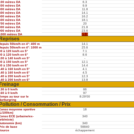
100 mètres DA
6.3
200 mètres DA
9.9
300 mètres DA
11.8
400 mètres DA
14.1
500 mètres DA
16.2
600 mètres DA
18.1
700 mètres DA
20
800 mètres DA
21.8
900 mètres DA
23.6
1000 mètres DA
25.3
Reprises
Depuis 50km/h en 4°: 400 m
14.1
Depuis 50km/h en 4°: 1000 m
25.6
80 à 120 km/h en 5°
7.1
80 à 120 km/h en 6°
8.6
100 à 140 km/h en 5°
-
80 à 150 km/h en 5°
12.1
80 à 150 km/h en 6°
14.4
140 à 160 km/h en 5°
4.1
140 à 160 km/h en 6°
4.5
140 à 200 km/h en 5°
12.3
140 à 200 km/h en 6°
13.8
Freinage
130 à 0 km/h
66
160 à 0 km/h
97
Temps au tour sur le
8:29'00
Nurburgring
Pollution / Consommation / Prix
Conso moyenne sportive
18
(L/100km)
Conso ECE (urbaine/ex-
340
urb/mixte)
Autonomie (km)
340
Prix de base
58840
Source
échappement