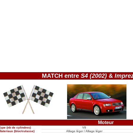
MATCH entre
S4 (2002)
&
Impre
Moteur
Type (nb de cylindres)
V8
Materiaux (bloc/culasse)
Alliage léger / Alliage léger