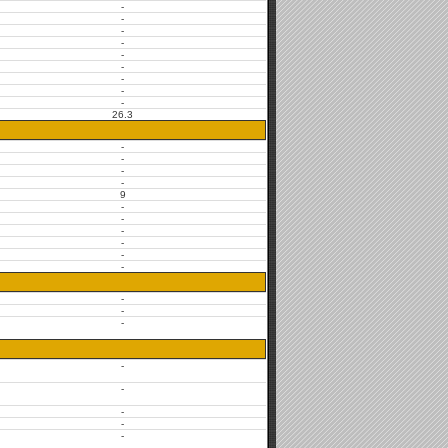
-
-
-
-
-
-
-
-
-
26.3
-
-
-
-
9
-
-
-
-
-
-
-
-
-
-
-
-
-
-