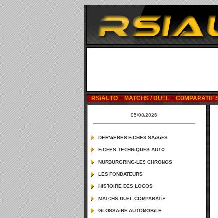
RSiAUTO
>
MATCHS / DUEL
>
COMPARATIF S
05/08/2026
DERNiERES FiCHES SAiSiES
FiCHES TECHNiQUES AUTO
NURBURGRiNG-LES CHRONOS
LES FONDATEURS
HiSTOiRE DES LOGOS
MATCHS DUEL COMPARATiF
GLOSSAiRE AUTOMOBiLE