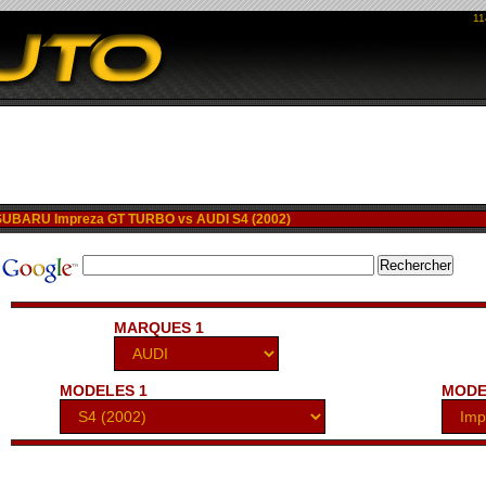
11
UBARU Impreza GT TURBO vs AUDI S4 (2002)
MARQUES 1
MODELES 1
MODE