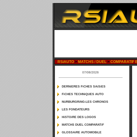
RSiAUTO
>
MATCHS / DUEL
>
COMPARATIF BM
07/08/2026
DERNiERES FiCHES SAiSiES
FiCHES TECHNiQUES AUTO
NURBURGRiNG-LES CHRONOS
LES FONDATEURS
HiSTOiRE DES LOGOS
MATCHS DUEL COMPARATiF
GLOSSAiRE AUTOMOBiLE