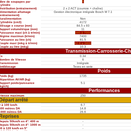
Nbre de soupapes par
5
cylindre
Distribution (entrainement)
2 x 2 ACT (courroie + chaîne)
Alimentation allumage
Gestion électronique intégrale Bosch M 7.1
(entrainement)
Suralimentation
Non
Cylindrée (cm3)
4172
Alésage x course (mm)
84.5 x 93
Rapport volumétrique (mm)
11
Puissance maxi (ch à tr/min)
340 à 7000
Régime maximun (tr/min)
7400
Puissance au litre (ch)
81.5
Couple maxi (mkg à tr/min)
42.8 a 3400
Couple au litre (mkg)
10.3
Transmission-Carrosserie-Ch
Cx
0.34
Nombre de Vitesse
6
Transmission
Intégrale
Antiblocage
Teves en serie
Poids
Poids (kg)
1735
Répartition AV/AR (kg)
Rapport poids/puissance
5.1
(kg/ch)
Performances
vitesse maximum
250
Départ arrêté
0 à 100 km/h
6.7
400 mètres DA
14.8
1000 mètres DA
26.6
Reprises
Depuis 50km/h en 4°: 400 m
-
Depuis 50km/h en 4°: 1000 m
-
80 à 120 km/h en 5°
-