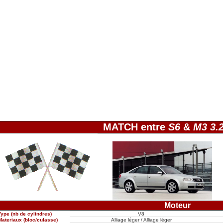
MATCH entre
S6
&
M3 3.2
Moteur
Type (nb de cylindres)
V8
Materiaux (bloc/culasse)
Alliage léger / Alliage léger