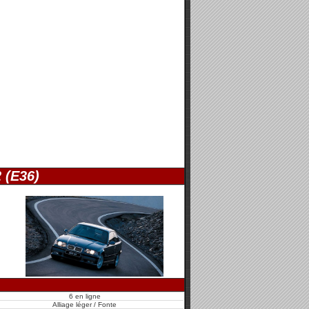
 (E36)
6 en ligne
Alliage léger / Fonte