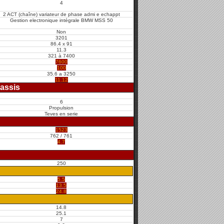
4
2 ACT (chaîne) variateur de phase admi e echappt
Gestion electronique intégrale BMW MSS 50
Non
3201
86.4 x 91
11.3
321 à 7400
7600
100
35.6 a 3250
11.12
assis
6
Propulsion
Teves en serie
1523
762 / 761
4.7
250
5.5
13.5
24.8
14.8
25.1
7