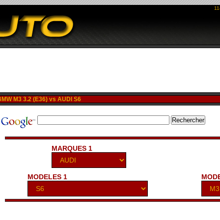
11
W M3 3.2 (E36) vs AUDI S6
MARQUES 1
MODELES 1
MODE