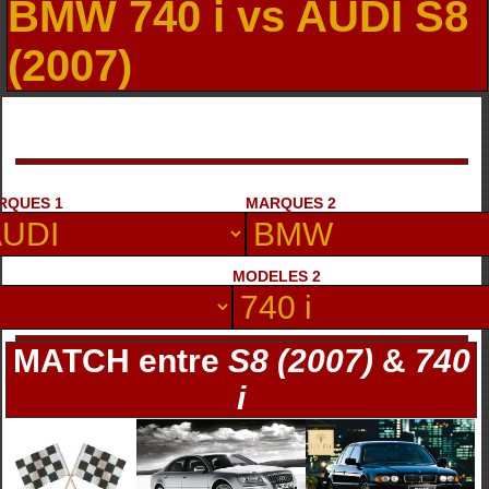
BMW 740 i vs AUDI S8
(2007)
RQUES 1
MARQUES 2
MODELES 2
MATCH entre
S8 (2007)
&
740
i