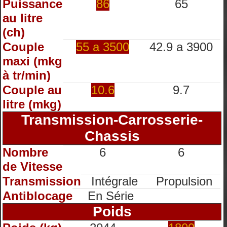
Puissance
86
65
au litre
(ch)
Couple
55 a 3500
42.9 a 3900
maxi (mkg
à tr/min)
Couple au
10.6
9.7
litre (mkg)
Transmission-Carrosserie-
Chassis
Nombre
6
6
de Vitesse
Transmission
Intégrale
Propulsion
Antiblocage
En Série
Poids