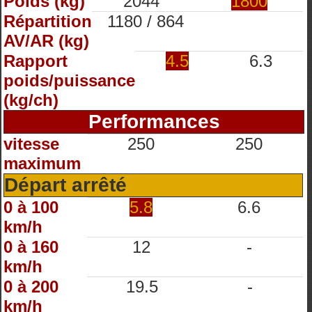
Poids (kg)
2044
1800
Répartition
1180 / 864
AV/AR (kg)
Rapport
4.5
6.3
poids/puissance
(kg/ch)
Performances
vitesse
250
250
maximum
Départ arrêté
0 à 100
5.8
6.6
km/h
0 à 160
12
-
km/h
0 à 200
19.5
-
km/h