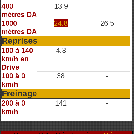
400
13.9
-
mètres DA
1000
24.8
26.5
mètres DA
Reprises
100 à 140
4.3
-
km/h en
Drive
100 à 0
38
-
km/h
Freinage
200 à 0
141
-
km/h