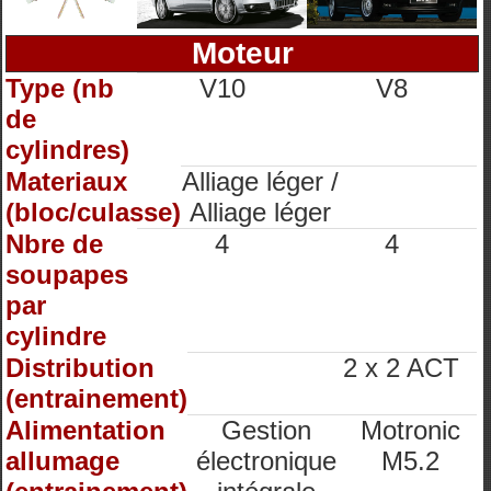
Moteur
Type (nb
V10
V8
de
cylindres)
Materiaux
Alliage léger /
(bloc/culasse)
Alliage léger
Nbre de
4
4
soupapes
par
cylindre
Distribution
2 x 2 ACT
(entrainement)
Alimentation
Gestion
Motronic
allumage
électronique
M5.2