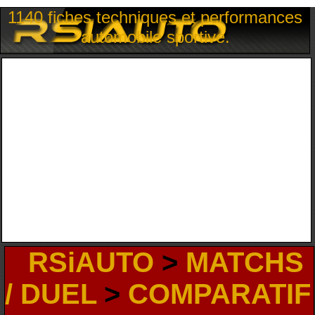
1140 fiches techniques et performances
automobile sportive.
RSiAUTO
>
MATCHS
/ DUEL
>
COMPARATIF