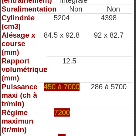
(entrainement)
intégrale
Suralimentation
Non
Non
Cylindrée
5204
4398
(cm3)
Alésage x
84.5 x 92.8
92 x 82.7
course
(mm)
Rapport
12.5
volumétrique
(mm)
Puissance
450 à 7000
286 à 5700
maxi (ch à
tr/min)
Régime
7200
maximun
(tr/min)