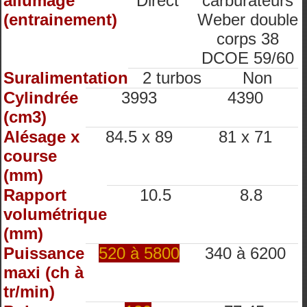
allumage
Direct
carburateurs
(entrainement)
Weber double
corps 38
DCOE 59/60
Suralimentation
2 turbos
Non
Cylindrée
3993
4390
(cm3)
Alésage x
84.5 x 89
81 x 71
course
(mm)
Rapport
10.5
8.8
volumétrique
(mm)
Puissance
520 à 5800
340 à 6200
maxi (ch à
tr/min)