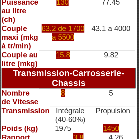
Puissance
130
77.45
au litre
(ch)
Couple
63.2 de 1700
43.1 a 4000
maxi (mkg
a 5500
à tr/min)
Couple au
15.8
9.82
litre (mkg)
Transmission-Carrosserie-
Chassis
Nombre
8
5
de Vitesse
Transmission
Intégrale
Propulsion
(40-60%)
Poids (kg)
1975
1450
Rapport
3.8
4.26