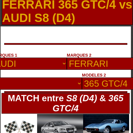
FERRARI 365 GTC/4 vs
AUDI S8 (D4)
RQUES 1
MARQUES 2
MODELES 2
MATCH entre
S8 (D4)
&
365
GTC/4