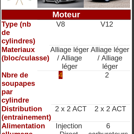
Moteur
Type (nb
V8
V12
de
cylindres)
Materiaux
Alliage léger
Alliage léger
(bloc/culasse)
/ Alliage
/ Alliage
léger
léger
Nbre de
4
2
soupapes
par
cylindre
Distribution
2 x 2 ACT
2 x 2 ACT
(entrainement)
Alimentation
Injection
6