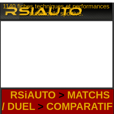
1140 fiches techniques et performances
automobile sportive.
RSiAUTO
>
MATCHS
/ DUEL
>
COMPARATIF