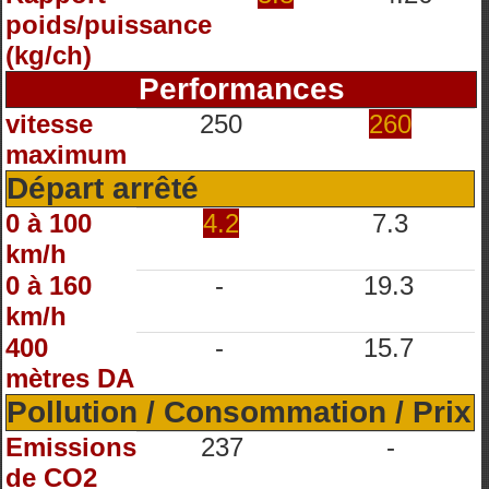
poids/puissance
(kg/ch)
Performances
vitesse
250
260
maximum
Départ arrêté
0 à 100
4.2
7.3
km/h
0 à 160
-
19.3
km/h
400
-
15.7
mètres DA
Pollution / Consommation / Prix
Emissions
237
-
de CO2