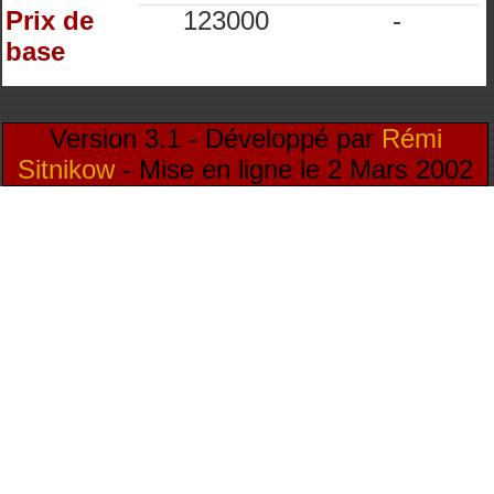
Prix de
123000
-
base
Version 3.1 - Développé par
Rémi
Sitnikow
- Mise en ligne le 2 Mars 2002