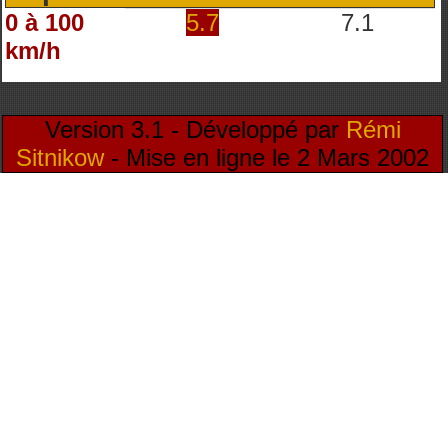
0 à 100
5.7
7.1
km/h
Version 3.1 - Développé par
Rémi
Sitnikow
- Mise en ligne le 2 Mars 2002