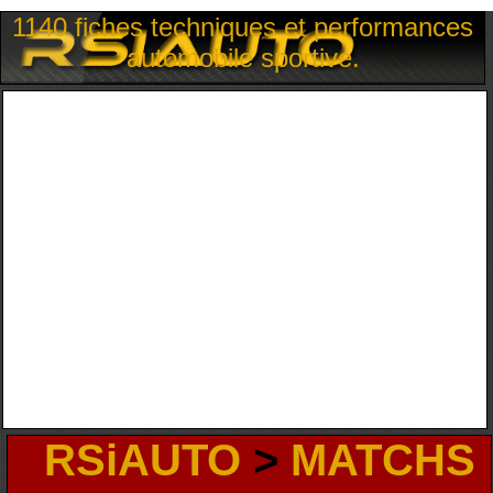
1140 fiches techniques et performances
automobile sportive.
RSiAUTO
>
MATCHS