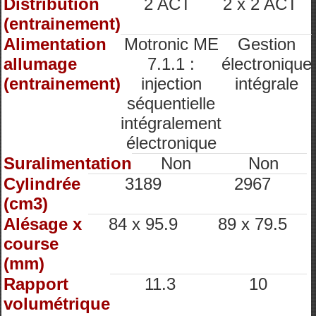
Distribution
2 ACT
2 x 2 ACT
(entrainement)
Alimentation
Motronic ME
Gestion
allumage
7.1.1 :
électronique
(entrainement)
injection
intégrale
séquentielle
intégralement
électronique
Suralimentation
Non
Non
Cylindrée
3189
2967
(cm3)
Alésage x
84 x 95.9
89 x 79.5
course
(mm)
Rapport
11.3
10
volumétrique