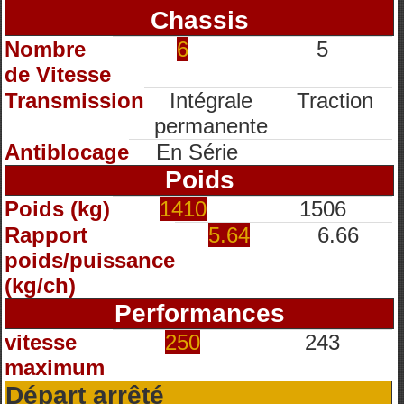
Chassis
Nombre
6
5
de Vitesse
Transmission
Intégrale
Traction
permanente
Antiblocage
En Série
Poids
Poids (kg)
1410
1506
Rapport
5.64
6.66
poids/puissance
(kg/ch)
Performances
vitesse
250
243
maximum
Départ arrêté