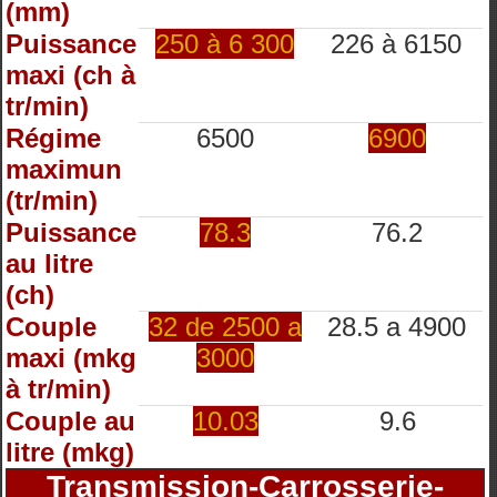
(mm)
Puissance
250 à 6 300
226 à 6150
maxi (ch à
tr/min)
Régime
6500
6900
maximun
(tr/min)
Puissance
78.3
76.2
au litre
(ch)
Couple
32 de 2500 a
28.5 a 4900
maxi (mkg
3000
à tr/min)
Couple au
10.03
9.6
litre (mkg)
Transmission-Carrosserie-