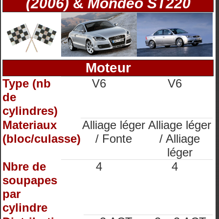
(2006)
&
Mondeo ST220
Moteur
Type (nb
V6
V6
de
cylindres)
Materiaux
Alliage léger
Alliage léger
(bloc/culasse)
/ Fonte
/ Alliage
léger
Nbre de
4
4
soupapes
par
cylindre