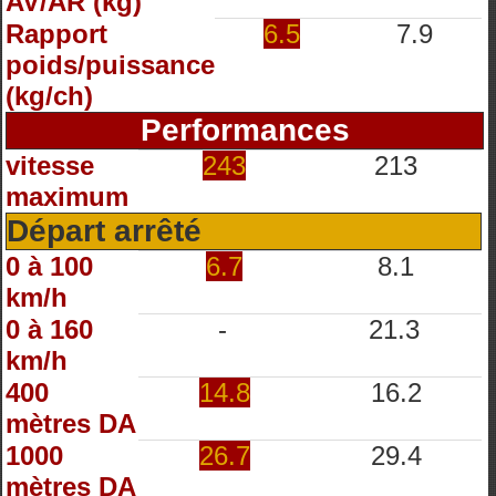
AV/AR (kg)
Rapport
6.5
7.9
poids/puissance
(kg/ch)
Performances
vitesse
243
213
maximum
Départ arrêté
0 à 100
6.7
8.1
km/h
0 à 160
-
21.3
km/h
400
14.8
16.2
mètres DA
1000
26.7
29.4
mètres DA