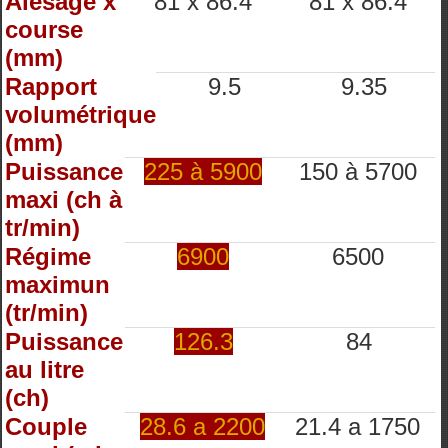
Alésage x
81 x 86.4
81 x 86.4
course
(mm)
Rapport
9.5
9.35
volumétrique
(mm)
Puissance
225 à 5900
150 à 5700
maxi (ch à
tr/min)
Régime
6900
6500
maximun
(tr/min)
Puissance
126.3
84
au litre
(ch)
Couple
28.6 a 2200
21.4 a 1750