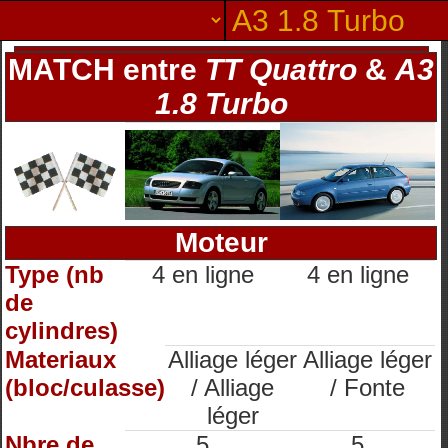
MATCH entre
TT Quattro
&
A3
1.8 Turbo
Moteur
Type (nb
4 en ligne
4 en ligne
de
cylindres)
Materiaux
Alliage léger
Alliage léger
(bloc/culasse)
/ Alliage
/ Fonte
léger
Nbre de
5
5