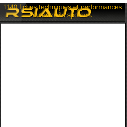
1140 fiches techniques et performances
automobile sportive.