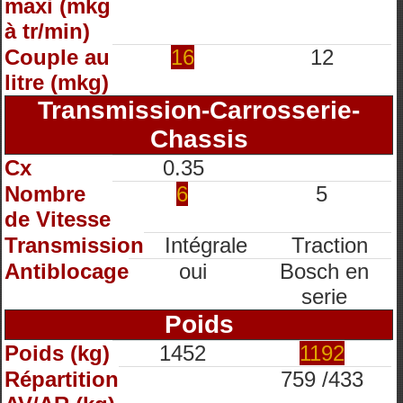
maxi (mkg
à tr/min)
Couple au
16
12
litre (mkg)
Transmission-Carrosserie-
Chassis
Cx
0.35
Nombre
6
5
de Vitesse
Transmission
Intégrale
Traction
Antiblocage
oui
Bosch en
serie
Poids
Poids (kg)
1452
1192
Répartition
759 /433