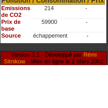
Pollution / Consommation / Prix
Emissions
214
-
de CO2
Prix de
59900
-
base
Source
échappement
-
Version 3.1 - Développé par
Rémi
Sitnikow
- Mise en ligne le 2 Mars 2002