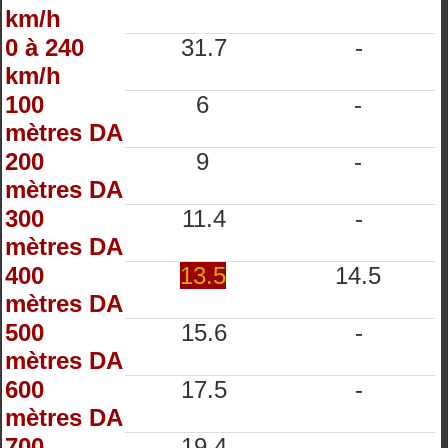
km/h
0 à 240
31.7
-
km/h
100
6
-
mètres DA
200
9
-
mètres DA
300
11.4
-
mètres DA
400
13.5
14.5
mètres DA
500
15.6
-
mètres DA
600
17.5
-
mètres DA
700
19.4
-