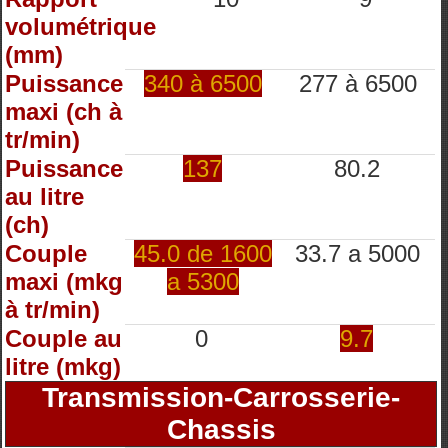
volumétrique
(mm)
Puissance
340 à 6500
277 à 6500
maxi (ch à
tr/min)
Puissance
137
80.2
au litre
(ch)
Couple
45.0 de 1600
33.7 a 5000
maxi (mkg
a 5300
à tr/min)
Couple au
0
9.7
litre (mkg)
Transmission-Carrosserie-
Chassis