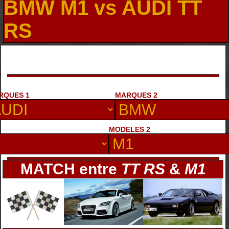
BMW M1 vs AUDI TT
RS
RQUES 1
MARQUES 2
MODELES 2
MATCH entre
TT RS
&
M1