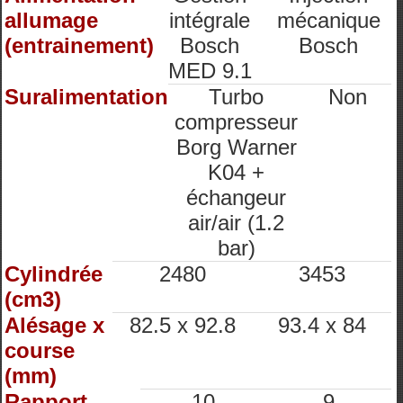
allumage
intégrale
mécanique
(entrainement)
Bosch
Bosch
MED 9.1
Suralimentation
Turbo
Non
compresseur
Borg Warner
K04 +
échangeur
air/air (1.2
bar)
Cylindrée
2480
3453
(cm3)
Alésage x
82.5 x 92.8
93.4 x 84
course
(mm)
Rapport
10
9