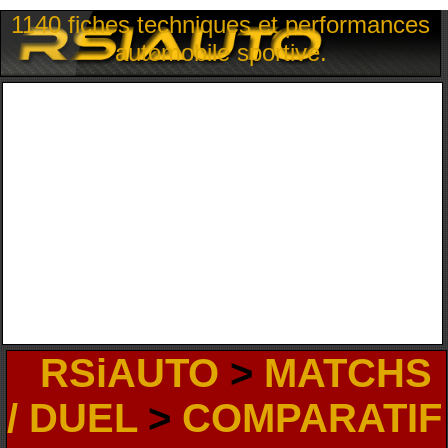
1140 fiches techniques et performances
automobile sportive.
RSiAUTO
>
MATCHS
/ DUEL
>
COMPARATIF