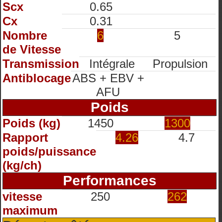
Scx
0.65
Cx
0.31
Nombre
6
5
de Vitesse
Transmission
Intégrale
Propulsion
Antiblocage
ABS + EBV +
AFU
Poids
Poids (kg)
1450
1300
Rapport
4.26
4.7
poids/puissance
(kg/ch)
Performances
vitesse
250
262
maximum