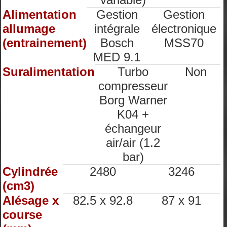
Alimentation
Gestion
Gestion
allumage
intégrale
électronique
(entrainement)
Bosch
MSS70
MED 9.1
Suralimentation
Turbo
Non
compresseur
Borg Warner
K04 +
échangeur
air/air (1.2
bar)
Cylindrée
2480
3246
(cm3)
Alésage x
82.5 x 92.8
87 x 91
course