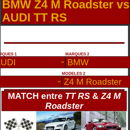
BMW Z4 M Roadster vs
AUDI TT RS
RQUES 1
MARQUES 2
MODELES 2
MATCH entre
TT RS
&
Z4 M
Roadster