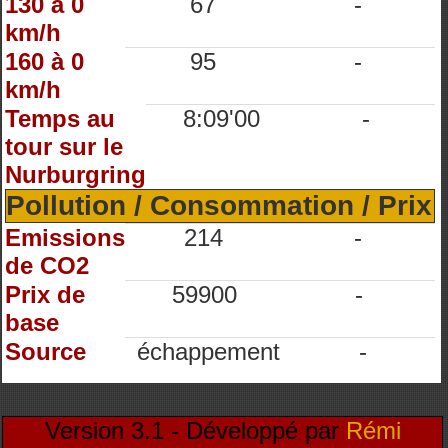
130 à 0
67
-
km/h
160 à 0
95
-
km/h
Temps au
8:09'00
-
tour sur le
Nurburgring
Pollution / Consommation / Prix
Emissions
214
-
de CO2
Prix de
59900
-
base
Source
échappement
-
Version 3.1 - Développé par
Rémi