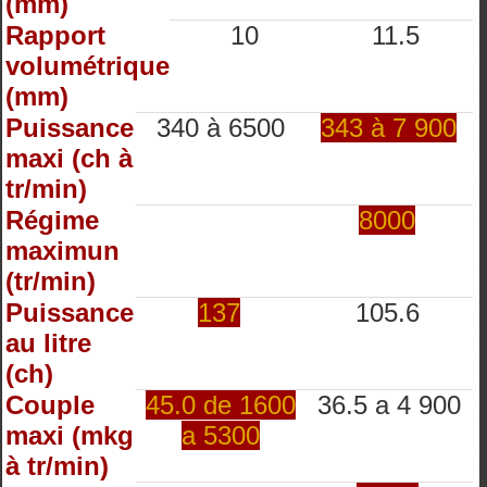
(mm)
Rapport
10
11.5
volumétrique
(mm)
Puissance
340 à 6500
343 à 7 900
maxi (ch à
tr/min)
Régime
8000
maximun
(tr/min)
Puissance
137
105.6
au litre
(ch)
Couple
45.0 de 1600
36.5 a 4 900
maxi (mkg
a 5300
à tr/min)