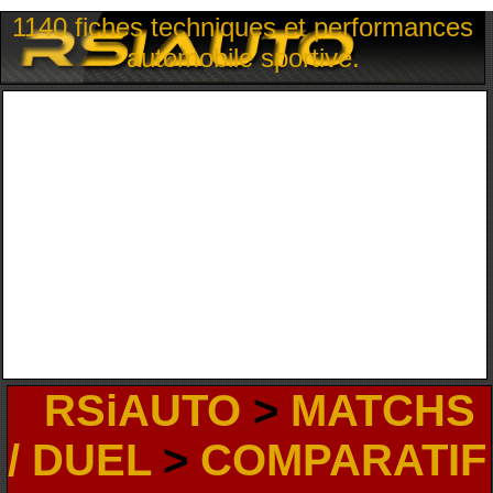
1140 fiches techniques et performances
automobile sportive.
RSiAUTO
>
MATCHS
/ DUEL
>
COMPARATIF