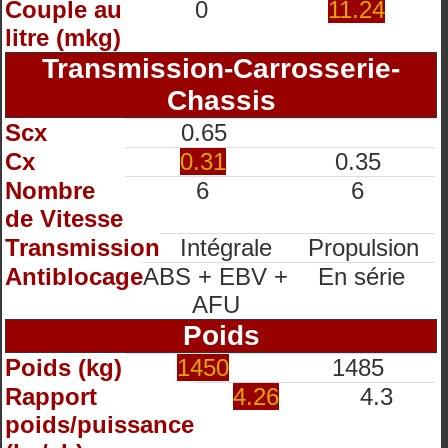
Couple au
0
11.24
litre (mkg)
Transmission-Carrosserie-
Chassis
Scx
0.65
Cx
0.31
0.35
Nombre
6
6
de Vitesse
Transmission
Intégrale
Propulsion
Antiblocage
ABS + EBV +
En série
AFU
Poids
Poids (kg)
1450
1485
Rapport
4.26
4.3
poids/puissance