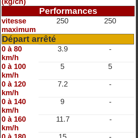
(kg/ch)
Performances
vitesse
250
250
maximum
Départ arrêté
0 à 80
3.9
-
km/h
0 à 100
5
5
km/h
0 à 120
7.2
-
km/h
0 à 140
9
-
km/h
0 à 160
11.7
-
km/h
0 à 180
15
-