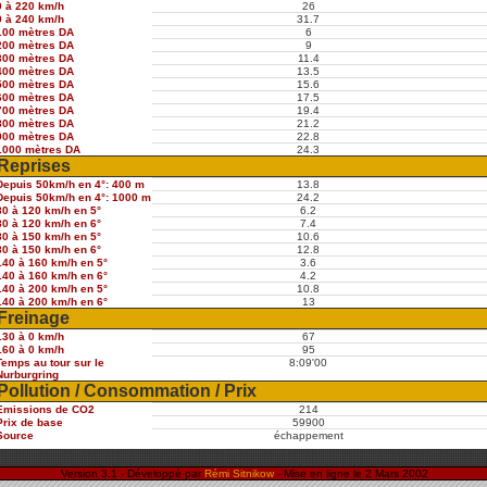
0 à 220 km/h
26
0 à 240 km/h
31.7
100 mètres DA
6
200 mètres DA
9
300 mètres DA
11.4
400 mètres DA
13.5
500 mètres DA
15.6
600 mètres DA
17.5
700 mètres DA
19.4
800 mètres DA
21.2
900 mètres DA
22.8
1000 mètres DA
24.3
Reprises
Depuis 50km/h en 4°: 400 m
13.8
Depuis 50km/h en 4°: 1000 m
24.2
80 à 120 km/h en 5°
6.2
80 à 120 km/h en 6°
7.4
80 à 150 km/h en 5°
10.6
80 à 150 km/h en 6°
12.8
140 à 160 km/h en 5°
3.6
140 à 160 km/h en 6°
4.2
140 à 200 km/h en 5°
10.8
140 à 200 km/h en 6°
13
Freinage
130 à 0 km/h
67
160 à 0 km/h
95
Temps au tour sur le
8:09'00
Nurburgring
Pollution / Consommation / Prix
Emissions de CO2
214
Prix de base
59900
Source
échappement
Version 3.1 - Développé par
Rémi Sitnikow
- Mise en ligne le 2 Mars 2002