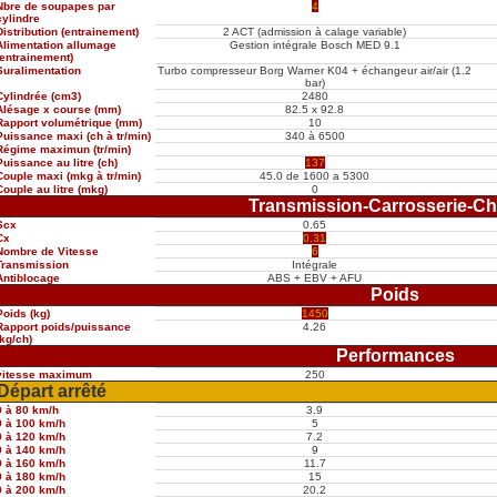
Nbre de soupapes par
4
cylindre
Distribution (entrainement)
2 ACT (admission à calage variable)
Alimentation allumage
Gestion intégrale Bosch MED 9.1
(entrainement)
Suralimentation
Turbo compresseur Borg Warner K04 + échangeur air/air (1.2
bar)
Cylindrée (cm3)
2480
Alésage x course (mm)
82.5 x 92.8
Rapport volumétrique (mm)
10
Puissance maxi (ch à tr/min)
340 à 6500
Régime maximun (tr/min)
Puissance au litre (ch)
137
Couple maxi (mkg à tr/min)
45.0 de 1600 a 5300
Couple au litre (mkg)
0
Transmission-Carrosserie-Ch
Scx
0.65
Cx
0.31
Nombre de Vitesse
6
Transmission
Intégrale
Antiblocage
ABS + EBV + AFU
Poids
Poids (kg)
1450
Rapport poids/puissance
4.26
(kg/ch)
Performances
vitesse maximum
250
Départ arrêté
0 à 80 km/h
3.9
0 à 100 km/h
5
0 à 120 km/h
7.2
0 à 140 km/h
9
0 à 160 km/h
11.7
0 à 180 km/h
15
0 à 200 km/h
20.2