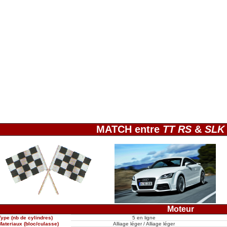
MATCH entre
TT RS
&
SLK
Moteur
Type (nb de cylindres)
5 en ligne
Materiaux (bloc/culasse)
Alliage léger / Alliage léger