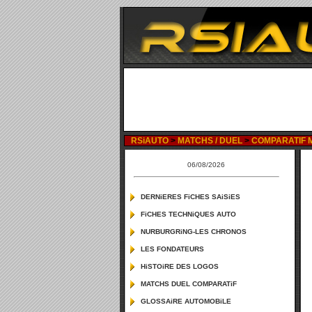
RSiAUTO
>
MATCHS / DUEL
>
COMPARATIF M
06/08/2026
DERNiERES FiCHES SAiSiES
FiCHES TECHNiQUES AUTO
NURBURGRiNG-LES CHRONOS
LES FONDATEURS
HiSTOiRE DES LOGOS
MATCHS DUEL COMPARATiF
GLOSSAiRE AUTOMOBiLE