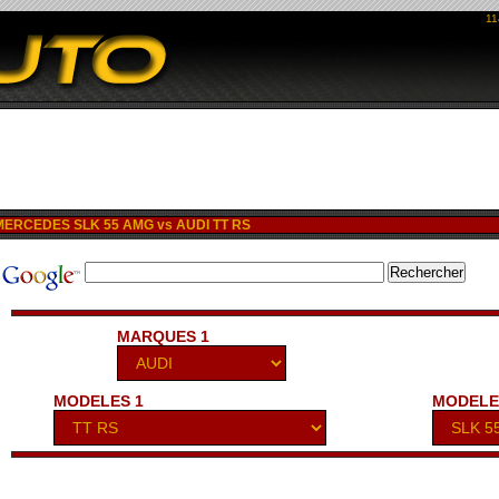
11
ERCEDES SLK 55 AMG vs AUDI TT RS
MARQUES 1
MODELES 1
MODELE