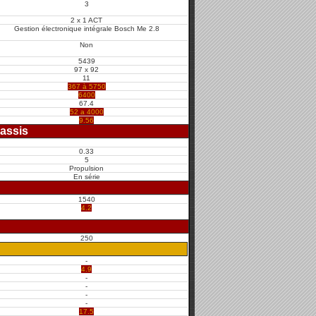
3
2 x 1 ACT
Gestion électronique intégrale Bosch Me 2.8
Non
5439
97 x 92
11
367 à 5750
6400
67.4
52 a 4000
9.56
assis
0.33
5
Propulsion
En série
1540
4.2
250
-
4.9
-
-
-
-
17.5