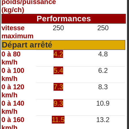
poids/puissance
(kg/ch)
Performances
vitesse
250
250
maximum
Départ arrêté
0 à 80
4.2
4.8
km/h
0 à 100
5.4
6.2
km/h
0 à 120
7.3
8.3
km/h
0 à 140
9.3
10.9
km/h
0 à 160
11.5
13.2
km/h