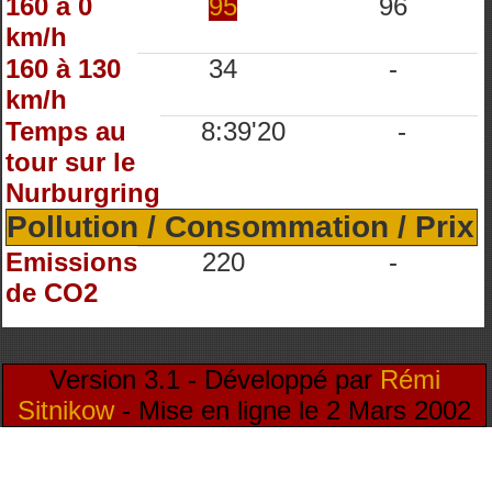
160 à 0
95
96
km/h
160 à 130
34
-
km/h
Temps au
8:39'20
-
tour sur le
Nurburgring
Pollution / Consommation / Prix
Emissions
220
-
de CO2
Version 3.1 - Développé par
Rémi
Sitnikow
- Mise en ligne le 2 Mars 2002