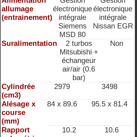
Alimentation
Gestion
Gestion
allumage
électronique
électronique
(entrainement)
intégrale
intégrale
Siemens
Nissan EGR
MSD 80
Suralimentation
2 turbos
Non
Mitsubishi +
échangeur
air/air (0.6
bar)
Cylindrée
2979
3498
(cm3)
Alésage x
84 x 89.6
95.5 x 81.4
course
(mm)
Rapport
10.2
10.6