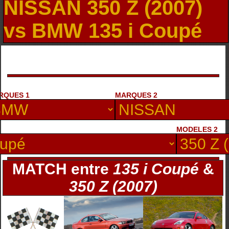
NISSAN 350 Z (2007)
vs BMW 135 i Coupé
RQUES 1
MARQUES 2
MODELES 2
MATCH entre
135 i Coupé
&
350 Z (2007)