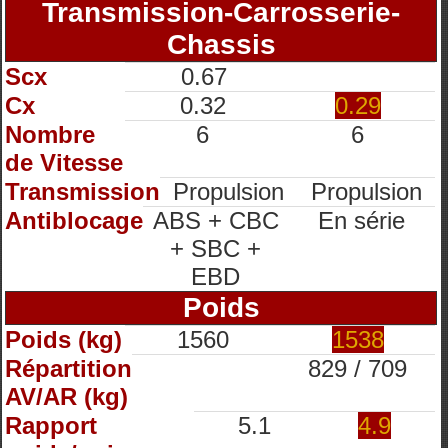
Transmission-Carrosserie-
Chassis
Scx
0.67
Cx
0.32
0.29
Nombre
6
6
de Vitesse
Transmission
Propulsion
Propulsion
Antiblocage
ABS + CBC
En série
+ SBC +
EBD
Poids
Poids (kg)
1560
1538
Répartition
829 / 709
AV/AR (kg)
Rapport
5.1
4.9