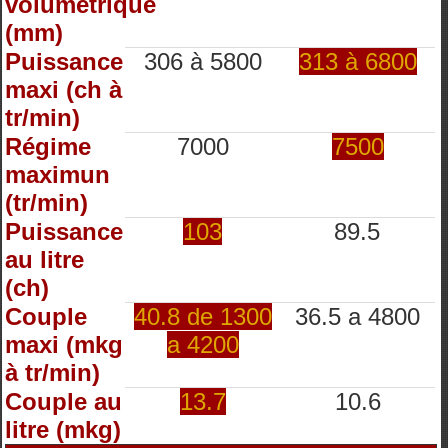
volumétrique
(mm)
Puissance
306 à 5800
313 à 6800
maxi (ch à
tr/min)
Régime
7000
7500
maximun
(tr/min)
Puissance
103
89.5
au litre
(ch)
Couple
40.8 de 1300
36.5 a 4800
maxi (mkg
a 4200
à tr/min)
Couple au
13.7
10.6
litre (mkg)