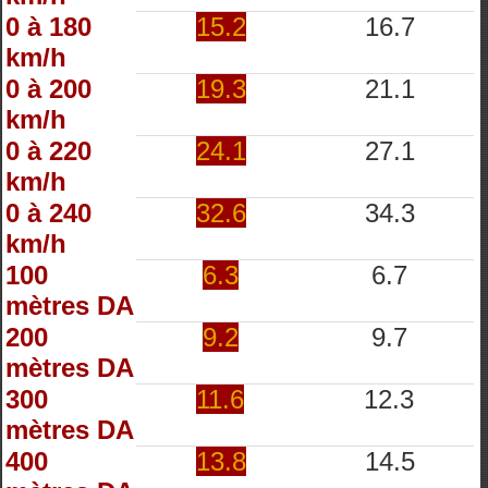
0 à 180
15.2
16.7
km/h
0 à 200
19.3
21.1
km/h
0 à 220
24.1
27.1
km/h
0 à 240
32.6
34.3
km/h
100
6.3
6.7
mètres DA
200
9.2
9.7
mètres DA
300
11.6
12.3
mètres DA
400
13.8
14.5