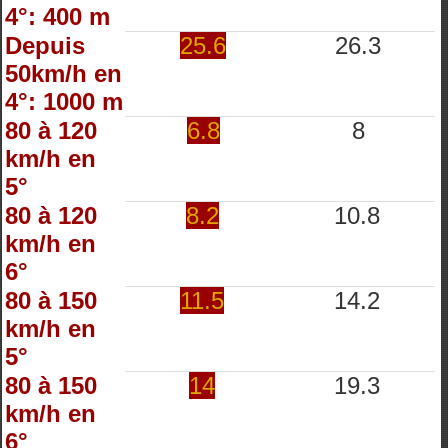
4°: 400 m
Depuis
25.6
26.3
50km/h en
4°: 1000 m
80 à 120
6.8
8
km/h en
5°
80 à 120
8.2
10.8
km/h en
6°
80 à 150
11.5
14.2
km/h en
5°
80 à 150
14
19.3
km/h en
6°