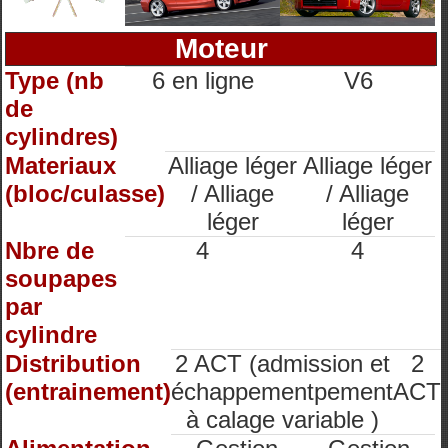
Moteur
Type (nb
6 en ligne
V6
de
cylindres)
Materiaux
Alliage léger
Alliage léger
(bloc/culasse)
/ Alliage
/ Alliage
léger
léger
Nbre de
4
4
soupapes
par
cylindre
Distribution
2 ACT (admission et
2
(entrainement)
échappementpement
ACT
à calage variable )