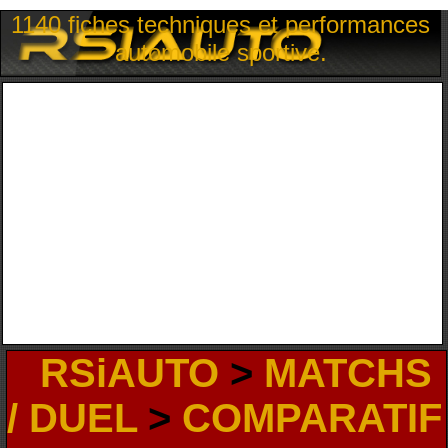
1140 fiches techniques et performances
automobile sportive.
RSiAUTO
>
MATCHS
/ DUEL
>
COMPARATIF